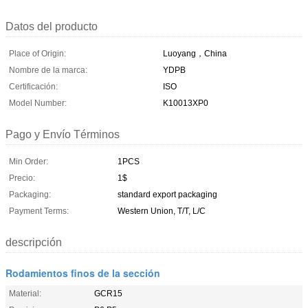
Datos del producto
Place of Origin:
Luoyang，China
Nombre de la marca:
YDPB
Certificación:
ISO
Model Number:
K10013XP0
Pago y Envío Términos
Min Order:
1PCS
Precio:
1$
Packaging:
standard export packaging
Payment Terms:
Western Union, T/T, L/C
descripción
Rodamientos finos de la sección
Material:
GCR15