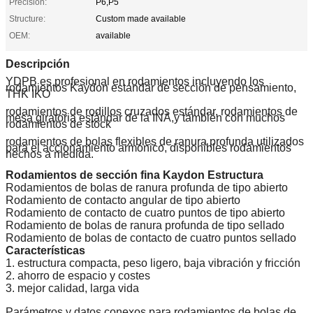
Precision:
P6,P5
Structure:
Custom made available
OEM:
available
Descripción
YDPB es profesional en rodamientos incluyendo los
rodamientos Kaydon estándar de sección de pensamiento,
THK IKO
rodamientos de rodillos cruzados estándar, rodamientos de
mesa giratoria estándar de la INA,y también con muchos
rodamientos de stock
rodamientos de bolas flexibles de ranura profunda utilizados
para el accionamiento armónico, disponibles rodamientos
hechos a medida.
Rodamientos de sección fina Kaydon Estructura
Rodamientos de bolas de ranura profunda de tipo abierto
Rodamiento de contacto angular de tipo abierto
Rodamiento de contacto de cuatro puntos de tipo abierto
Rodamiento de bolas de ranura profunda de tipo sellado
Rodamiento de bolas de contacto de cuatro puntos sellado
Características
1. estructura compacta, peso ligero, baja vibración y fricción
2. ahorro de espacio y costes
3. mejor calidad, larga vida
Parámetros y datos conexos para rodamientos de bolas de