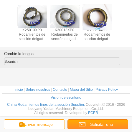
13XP0
K25013XP0
K30013XP0
K19013XP0
J1700
ntos de
Rodamientos de
Rodamientos de
Rodamientos de
Rodamien
fina para
sección delgada
sección delgada
sección delgada
sección
e indice
para tablas de
para tablas de
para tablas de
sellados
n Cajera
indice de latón
indice de latón
indice de latón
robots indu
atón
Cajilla de latón
Cajilla de latón
Cajilla de latón
jaula de
Cambie la lengua
entos a
Rodamientos a
Rodamientos a
Rodamientos a
rodamien
de acero
medida de acero
medida de acero
medida de acero
medida d
Spanish
dable
inoxidable
inoxidable
inoxidable
inoxid
Inicio
|
Sobre nosotros
|
Contacto
|
Mapa del Sitio
|
Privacy Policy
Visión de escritorio
China Rodamientos finos de la sección Supplier.
Copyright © 2016 - 2026
Luoyang Yadian Machinery Equipment Co.,Ltd.
All rights reserved. Developed by
ECER
Enviar mensaje
Solicitar una