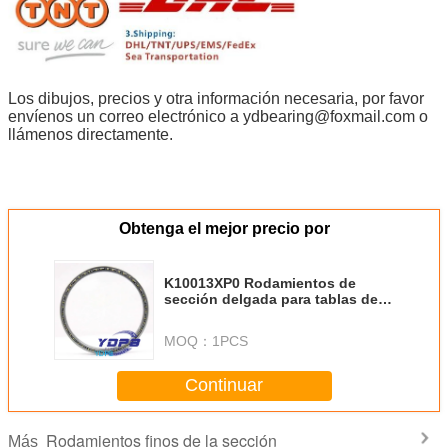
Los dibujos, precios y otra información necesaria, por favor
envíenos un correo electrónico a ydbearing@foxmail.com o
llámenos directamente.
Obtenga el mejor precio por
K10013XP0 Rodamientos de
sección delgada para tablas de
indice de latón Cajilla de latón
Rodamientos a medida de acero
MOQ：
1PCS
inoxidable
Continuar
Rodamientos finos de la sección
Más