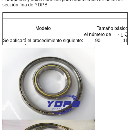
sección fina de YDPB
Modelo
Tamaño básico
el número de
- ¿ Q
Se aplicará el procedimiento siguiente:
90
11
Se aplicará el procedimiento siguiente:
100
12