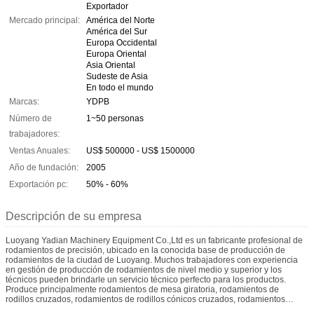
Exportador
Mercado principal:
América del Norte
América del Sur
Europa Occidental
Europa Oriental
Asia Oriental
Sudeste de Asia
En todo el mundo
Marcas:
YDPB
Número de
1~50 personas
trabajadores:
Ventas Anuales:
US$ 500000 - US$ 1500000
Año de fundación:
2005
Exportación pc:
50% - 60%
Descripción de su empresa
Luoyang Yadian Machinery Equipment Co.,Ltd es un fabricante profesional de
rodamientos de precisión, ubicado en la conocida base de producción de
rodamientos de la ciudad de Luoyang. Muchos trabajadores con experiencia
en gestión de producción de rodamientos de nivel medio y superior y los
técnicos pueden brindarle un servicio técnico perfecto para los productos.
Produce principalmente rodamientos de mesa giratoria, rodamientos de
rodillos cruzados, rodamientos de rodillos cónicos cruzados, rodamientos
axiales de rodillos cilíndricos, etc. El nivel de precisión es P5, P4, P2. El rango