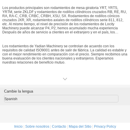
de tamaño de los rodamientos es de anillo interior 50 mm---anillo exterior
130Locity Machinery Co.ltd es un fabricante profesional de rodamientos de
Los productos principales son rodamientos de mesa giratoria YRT, YRTS,
precisión, ubicado en la conocida base de producción de rodamientos de la
YRTM, serie ZKLDF y rodamientos de rodillos cilíndricos cruzados RB, RE, RU,
ciudad de Luoyang. Muchos trabajadores con experiencia en gestión de
RA, RA-C, CRB, CRBC, CRBH, XSU, SX. Rodamientos de rodillos cónicos
producción de rodamientos de nivel medio y superior y los técnicos pueden
cruzados JXR, XR, rodamientos axiales de rodillos cilíndricos serie 811, 812,
brindarle un servicio técnico perfecto para los productos. Produce
etc. Al mismo tiempo, el nivel de precisión de los rodamientos de Locity
principalmente rodamientos de mesa giratoria, rodamientos de rodillos
Machinery puede alcanzar P4, P2, hemos acumulado mucha experiencia
cruzados, rodamientos de rodillos cónicos cruzados, rodamientos axiales de
Después de años de servicio a clientes en el extranjero y en el país, los
rodillos cilíndricos, etc. El nivel de precisión es P5, P4, P2. El rango de tamaño
productos se han exportado a Alemania, Italia, Corea, Japón, América, Bélgica,
de los rodamientos es de anillo interior 50 mm---anillo exterior 1300 mm.
Turquía, etc. El área de aplicación más común es la mesa de trabajo de
rotación de precisión, la mesa de rotación del centro de mecanizado, las
Los rodamientos de Yadian Machinery se controlan de acuerdo con los
articulaciones y la rotación de robots industriales, las piezas de rotación de
requisitos de calidad ISO9001 antes de salir de fábrica. La calidad es estable y
manipuladores, calculadoras, equipos de fabricación de circuitos integrados,
con el mejor rendimiento en comparación con el precio. Siempre recibimos una
máquinas herramienta CNC, la industria de la automatización, motores de
buena evaluación de los clientes nacionales y extranjeros. Esperamos
accionamiento directo, instrumentos de precisión, radares, equipos médicos,
nuestras relaciones de beneficio mutuo.
impresión, industrias textiles, etc. Reemplazan a los importados.
Cambie la lengua
Spanish
Inicio
|
Sobre nosotros
|
Contacto
|
Mapa del Sitio
|
Privacy Policy