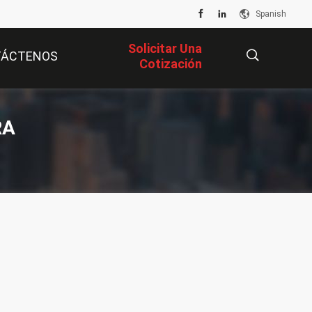
Spanish
Solicitar Una
TÁCTENOS
Cotización
描
RA
述