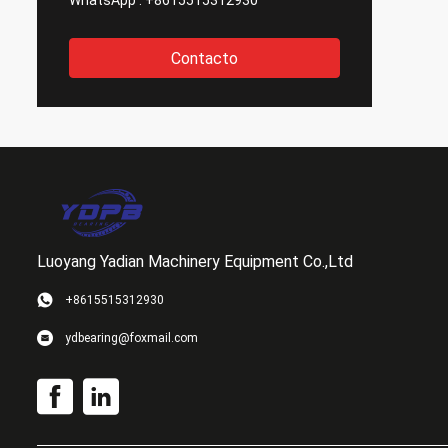
WhatsApp :
+8615515312930
Contacto
Luoyang Yadian Machinery Equipment Co.,Ltd
+8615515312930
ydbearing@foxmail.com