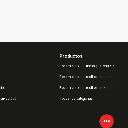
Productos
Rodamientos de mesa giratoria YRT
Rodamientos de rodillos cruzados serie INA XU/XSU/SX/RU
itio
Rodamientos de rodillos cruzados serie INA RB/RE/RA/XV
 privacidad
Todas las categorías