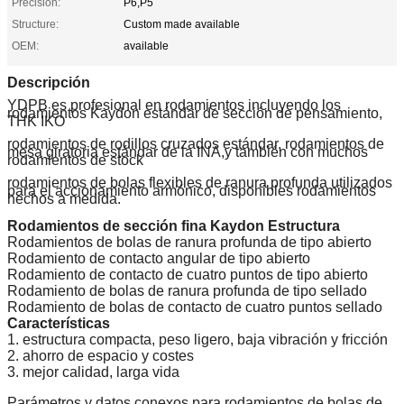
Precision:
P6,P5
Structure:
Custom made available
OEM:
available
Descripción
YDPB es profesional en rodamientos incluyendo los
rodamientos Kaydon estándar de sección de pensamiento,
THK IKO
rodamientos de rodillos cruzados estándar, rodamientos de
mesa giratoria estándar de la INA,y también con muchos
rodamientos de stock
rodamientos de bolas flexibles de ranura profunda utilizados
para el accionamiento armónico, disponibles rodamientos
hechos a medida.
Rodamientos de sección fina Kaydon Estructura
Rodamientos de bolas de ranura profunda de tipo abierto
Rodamiento de contacto angular de tipo abierto
Rodamiento de contacto de cuatro puntos de tipo abierto
Rodamiento de bolas de ranura profunda de tipo sellado
Rodamiento de bolas de contacto de cuatro puntos sellado
Características
1. estructura compacta, peso ligero, baja vibración y fricción
2. ahorro de espacio y costes
3. mejor calidad, larga vida
Parámetros y datos conexos para rodamientos de bolas de