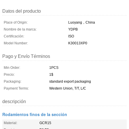
Datos del producto
Place of Origin:
Luoyang，China
Nombre de la marca:
YDPB
Certificación:
ISO
Model Number:
K30013XP0
Pago y Envío Términos
Min Order:
1PCS
Precio:
1$
Packaging:
standard export packaging
Payment Terms:
Western Union, T/T, L/C
descripción
Rodamientos finos de la sección
Material:
GCR15