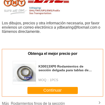
Los dibujos, precios y otra información necesaria, por favor
envíenos un correo electrónico a ydbearing@foxmail.com o
llámenos directamente.
Obtenga el mejor precio por
K30013XP0 Rodamientos de
sección delgada para tablas de
indice de latón Cajilla de latón
Rodamientos a medida de acero
MOQ：
1PCS
inoxidable
Continuar
Rodamientos finos de la sección
Más