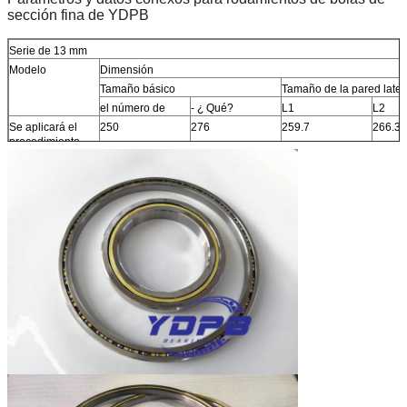
sección fina de YDPB
Serie de 13 mm
Modelo
Dimensión
Tamaño básico
Tamaño de la pared later
el número de
- ¿ Qué?
L1
L2
Se aplicará el
250
276
259.7
266.3
procedimiento
siguiente:
Se trata de un
300
326
309.7
316.3
sistema de
gestión de la
seguridad.