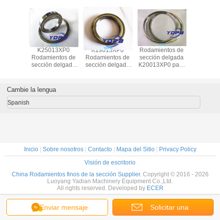
13XP0
K25013XP0
K19013XP0
Rodamientos de
J1700
ntos de
Rodamientos de
Rodamientos de
sección delgada
Rodamien
fina para
sección delgada
sección delgada
K20013XP0 para
sección
e indice
para tablas de
para tablas de
mesas
sellados
n Cajera
indice de latón
indice de latón
indexadoras,
robots indu
atón
Cajilla de latón
Cajilla de latón
jaula de latón,
jaula de
Cambie la lengua
entos a
Rodamientos a
Rodamientos a
rodamientos
rodamien
de acero
medida de acero
medida de acero
hechos a medida,
medida d
Spanish
dable
inoxidable
inoxidable
acero inoxidable
inoxid
Inicio
|
Sobre nosotros
|
Contacto
|
Mapa del Sitio
|
Privacy Policy
Visión de escritorio
China Rodamientos finos de la sección Supplier.
Copyright © 2016 - 2026
Luoyang Yadian Machinery Equipment Co.,Ltd.
All rights reserved. Developed by
ECER
Enviar mensaje
Solicitar una