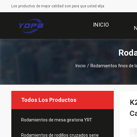
Los productos de mejor calidad son para que usted elija
INICIO
Roda
Inicio
/
Rodamientos finos de l
Todos Los Productos
K2
Ca
Rodamientos de mesa giratoria YRT
Rodamientos de rodillos cruzados serie