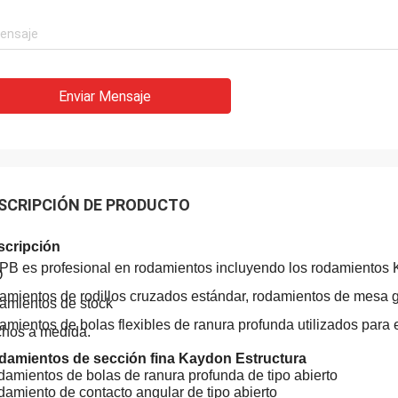
Enviar Mensaje
Acebo
SCRIPCIÓN DE PRODUCTO
lisa: Ha sido ensamblado y está
nando sin problemas. Muchas
scripción
s
B es profesional en rodamientos incluyendo los rodamientos
O
amientos de rodillos cruzados estándar, rodamientos de mesa g
amientos de stock
amientos de bolas flexibles de ranura profunda utilizados para
hos a medida.
damientos de sección fina Kaydon Estructura
amientos de bolas de ranura profunda de tipo abierto
amiento de contacto angular de tipo abierto