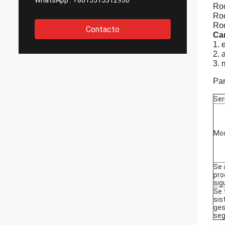
WhatsApp :
+8615515312930
Rod
Rod
Rod
Contacto
Car
1. 
2. 
3. 
Par
Ser
Mo
Se 
pro
sig
Se 
sis
ges
seg