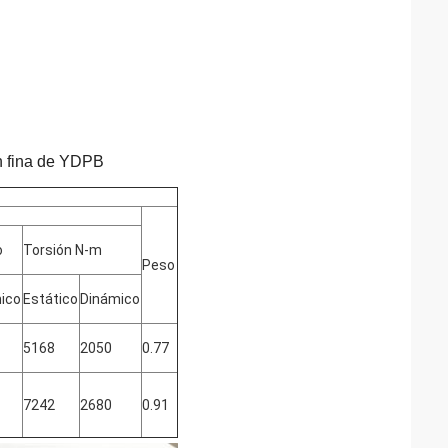
n fina de YDPB
o
Torsión N-m
Peso
ico
Estático
Dinámico
5168
2050
0.77
7242
2680
0.91