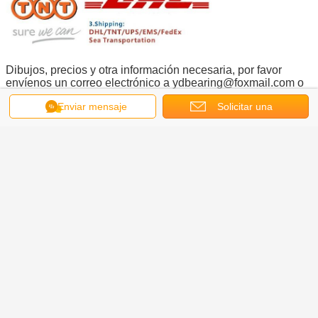
Dibujos, precios y otra información necesaria, por favor
envíenos un correo electrónico a ydbearing@foxmail.com o
llámenos directamente.
Enviar mensaje
Solicitar una
cotización
Obtenga el mejor precio por
K19013XP0 Rodamientos de
sección delgada para tablas de
indice de latón Cajilla de latón
Rodamientos a medida de acero
MOQ：
1PCS
inoxidable
Continuar
Rodamientos finos de la sección
Más