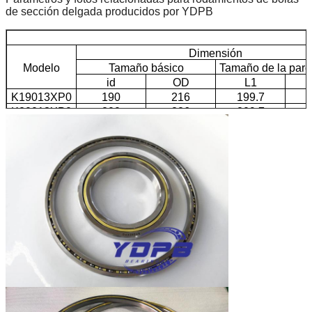
de sección delgada producidos por YDPB
Dimensión
Modelo
Tamaño básico
Tamaño de la pared
id
OD
L1
K19013XP0
190
216
199.7
2
K20013XP0
200
226
209.7
2