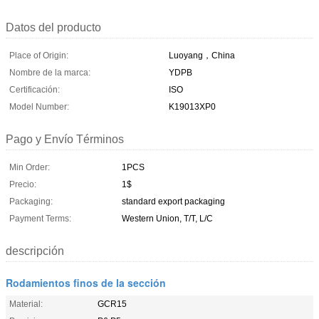
Datos del producto
Place of Origin:
Luoyang，China
Nombre de la marca:
YDPB
Certificación:
ISO
Model Number:
K19013XP0
Pago y Envío Términos
Min Order:
1PCS
Precio:
1$
Packaging:
standard export packaging
Payment Terms:
Western Union, T/T, L/C
descripción
Rodamientos finos de la sección
Material:
GCR15