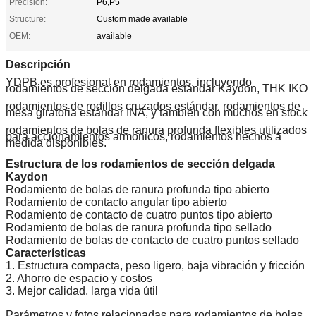
Precision:
P6,P5
Structure:
Custom made available
OEM:
available
Descripción
YDPB es profesional en rodamientos, incluyendo
rodamientos de sección delgada estándar Kaydon, THK IKO
rodamientos de rodillos cruzados estándar, rodamientos de
mesa giratoria estándar INA, y también con muchos en stock
rodamientos de bolas de ranura profunda flexibles utilizados
para accionamientos armónicos, rodamientos hechos a
medida disponibles.
Estructura de los rodamientos de sección delgada
Kaydon
Rodamiento de bolas de ranura profunda tipo abierto
Rodamiento de contacto angular tipo abierto
Rodamiento de contacto de cuatro puntos tipo abierto
Rodamiento de bolas de ranura profunda tipo sellado
Rodamiento de bolas de contacto de cuatro puntos sellado
Características
1. Estructura compacta, peso ligero, baja vibración y fricción
2. Ahorro de espacio y costos
3. Mejor calidad, larga vida útil
Parámetros y fotos relacionadas para rodamientos de bolas