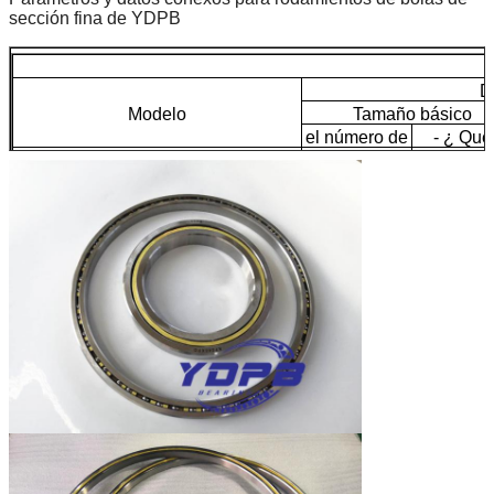
sección fina de YDPB
D
Modelo
Tamaño básico
el número de
- ¿ Qué
Se trata de los siguientes elementos:
25
51