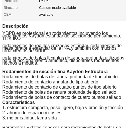
Precision:
P6,P5
Structure:
Custom made available
OEM:
available
Descripción
YDPB es profesional en rodamientos incluyendo los
rodamientos Kaydon estándar de sección de pensamiento,
THK IKO
rodamientos de rodillos cruzados estándar, rodamientos de
mesa giratoria estándar de la INA,y también con muchos
rodamientos de stock
rodamientos de bolas flexibles de ranura profunda utilizados
para el accionamiento armónico, disponibles rodamientos
hechos a medida.
Rodamientos de sección fina Kaydon Estructura
Rodamientos de bolas de ranura profunda de tipo abierto
Rodamiento de contacto angular de tipo abierto
Rodamiento de contacto de cuatro puntos de tipo abierto
Rodamiento de bolas de ranura profunda de tipo sellado
Rodamiento de bolas de contacto de cuatro puntos sellado
Características
1. estructura compacta, peso ligero, baja vibración y fricción
2. ahorro de espacio y costes
3. mejor calidad, larga vida
Parámetros y datos conexos para rodamientos de bolas de