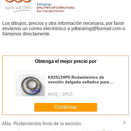
Los dibujos, precios y otra información necesaria, por favor
envíenos un correo electrónico a ydbearing@foxmail.com o
llámenos directamente.
Obtenga el mejor precio por
K02513XP0 Rodamientos de
sección delgada sellados para
robots industriales Jaula de
latón Rodamientos hechos a
MOQ：
1PCS
medida Acero inoxidable
Continuar
Rodamientos finos de la sección
Más