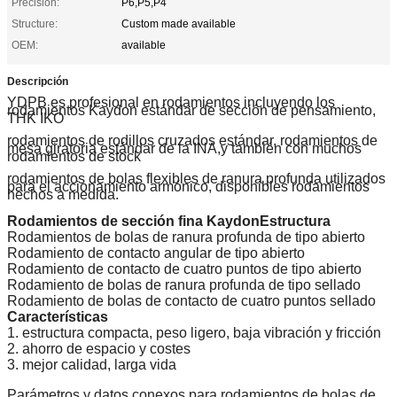
Precision:
P6,P5,P4
Structure:
Custom made available
OEM:
available
Descripción
YDPB es profesional en rodamientos incluyendo los
rodamientos Kaydon estándar de sección de pensamiento,
THK IKO
rodamientos de rodillos cruzados estándar, rodamientos de
mesa giratoria estándar de la INA,y también con muchos
rodamientos de stock
rodamientos de bolas flexibles de ranura profunda utilizados
para el accionamiento armónico, disponibles rodamientos
hechos a medida.
Rodamientos de sección fina Kaydon
Estructura
Rodamientos de bolas de ranura profunda de tipo abierto
Rodamiento de contacto angular de tipo abierto
Rodamiento de contacto de cuatro puntos de tipo abierto
Rodamiento de bolas de ranura profunda de tipo sellado
Rodamiento de bolas de contacto de cuatro puntos sellado
Características
1. estructura compacta, peso ligero, baja vibración y fricción
2. ahorro de espacio y costes
3. mejor calidad, larga vida
Parámetros y datos conexos para rodamientos de bolas de