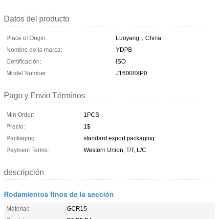
Datos del producto
Place of Origin:
Luoyang，China
Nombre de la marca:
YDPB
Certificación:
ISO
Model Number:
J16008XP0
Pago y Envío Términos
Min Order:
1PCS
Precio:
1$
Packaging:
standard export packaging
Payment Terms:
Western Union, T/T, L/C
descripción
Rodamientos finos de la sección
Material:
GCR15