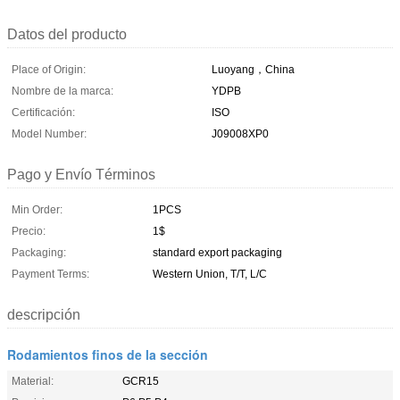
Datos del producto
Place of Origin:
Luoyang，China
Nombre de la marca:
YDPB
Certificación:
ISO
Model Number:
J09008XP0
Pago y Envío Términos
Min Order:
1PCS
Precio:
1$
Packaging:
standard export packaging
Payment Terms:
Western Union, T/T, L/C
descripción
Rodamientos finos de la sección
Material:
GCR15