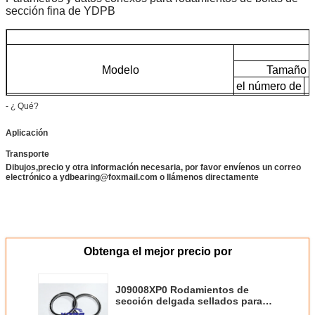
sección fina de YDPB
Modelo
Tamaño b
el número de
Se trata de un sistema de gestión de la salud.
90
- ¿ Qué?
Aplicación
Transporte
Dibujos,precio y otra información necesaria, por favor envíenos un correo
electrónico a ydbearing@foxmail.com o llámenos directamente
Obtenga el mejor precio por
J09008XP0 Rodamientos de
sección delgada sellados para
robots industriales jaula de latón