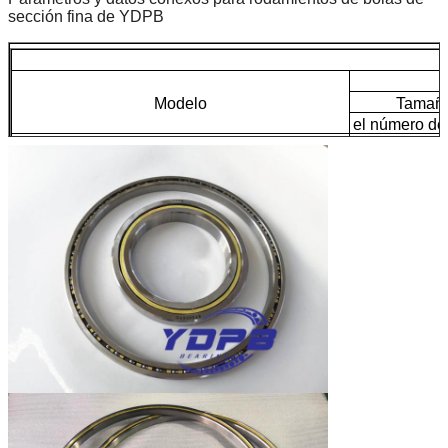
sección fina de YDPB
Modelo
Tamaño
el número de
Se trata de un sistema de gestión de los costes.
340