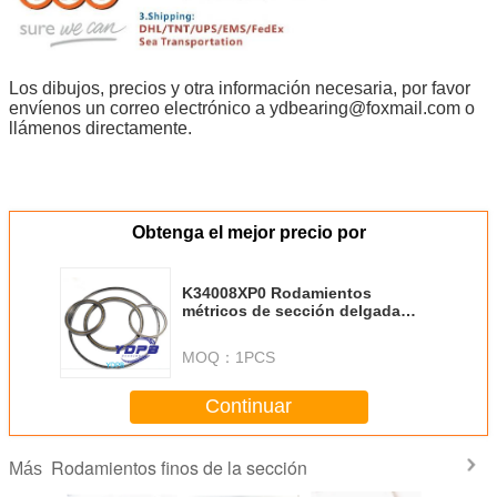
Los dibujos, precios y otra información necesaria, por favor
envíenos un correo electrónico a ydbearing@foxmail.com o
llámenos directamente.
Obtenga el mejor precio por
K34008XP0 Rodamientos
métricos de sección delgada
para mesas indexadoras y
giratorias, fabricante chino,
MOQ：
1PCS
hechos a medida, acero
inoxidable
Continuar
Rodamientos finos de la sección
Más