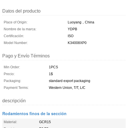
Datos del producto
Place of Origin:
Luoyang，China
Nombre de la marca:
YDPB
Certificación:
ISO
Model Number:
K34008XP0
Pago y Envío Términos
Min Order:
1PCS
Precio:
1$
Packaging:
standard export packaging
Payment Terms:
Western Union, T/T, L/C
descripción
Rodamientos finos de la sección
Material:
GCR15