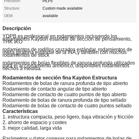
Precision:
P6,P5
Structure:
Custom made available
OEM:
available
Descripción
YDPB es profesional en rodamientos incluyendo los
rodamientos Kaydon estándar de sección de pensamiento,
THK IKO
rodamientos de rodillos cruzados estándar, rodamientos de
mesa giratoria estándar de la INA,y también con muchos
rodamientos de stock
rodamientos de bolas flexibles de ranura profunda utilizados
para el accionamiento armónico, disponibles rodamientos
hechos a medida.
Rodamientos de sección fina Kaydon Estructura
Rodamientos de bolas de ranura profunda de tipo abierto
Rodamiento de contacto angular de tipo abierto
Rodamiento de contacto de cuatro puntos de tipo abierto
Rodamiento de bolas de ranura profunda de tipo sellado
Rodamiento de bolas de contacto de cuatro puntos sellado
Características
1. estructura compacta, peso ligero, baja vibración y fricción
2. ahorro de espacio y costes
3. mejor calidad, larga vida
Parámetros y datos conexos para rodamientos de bolas de