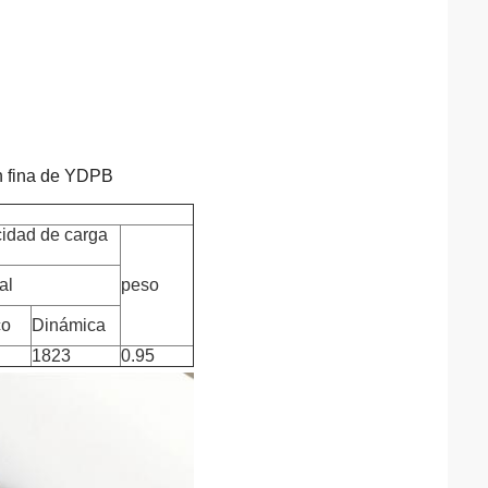
n fina de YDPB
idad de carga
al
peso
co
Dinámica
1823
0.95