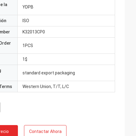
e la
YDPB
ción
ISO
umber
K32013CP0
Order
1PCS
1$
g
standard export packaging
Terms
Western Union, T/T, L/C
recio
Contactar Ahora