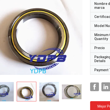
Nombre d
marca
Certifica
Model N
Minimum 
Quantity
Precio
Packagin
Details
Payment 
Mejor P