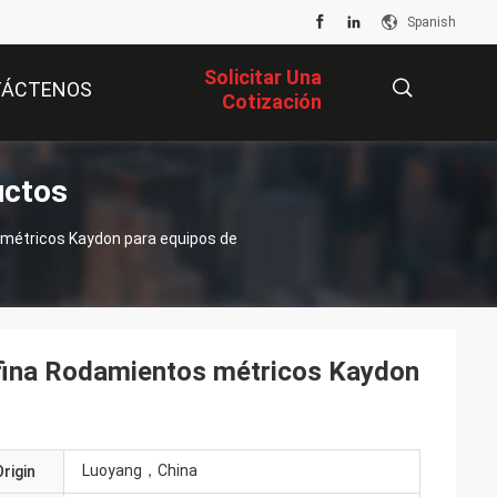
Spanish
Solicitar Una
TÁCTENOS
Cotización
uctos
描
métricos Kaydon para equipos de
述
fina Rodamientos métricos Kaydon
Luoyang，China
rigin