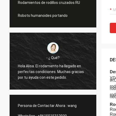
Rodamientos de rodillos cruzados RU
Robots humanoides portando
- ¿ Qué?
DE
Hola Alisa. El rodamiento ha llegado en
Hola A
perfectas condiciones. Muchas gracias
funcio
De
por tu ayuda con este pedido.
gracia
YDP
IK
rod
rod
rod
hec
Ro
Persona de Contactar Ahora :
wang
Rod
Rod