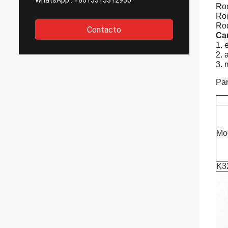
WhatsApp :
+8615515312930
Rod
Rod
Rod
Contacto
Car
1. 
2. 
3. 
Par
Mo
K3