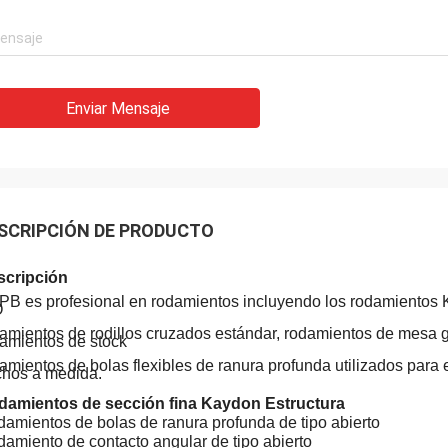
Enviar Mensaje
Acebo
SCRIPCIÓN DE PRODUCTO
lisa: Ha sido ensamblado y está
nando sin problemas. Muchas
scripción
s
B es profesional en rodamientos incluyendo los rodamientos
O
amientos de rodillos cruzados estándar, rodamientos de mesa g
amientos de stock
amientos de bolas flexibles de ranura profunda utilizados para
hos a medida.
damientos de sección fina Kaydon Estructura
amientos de bolas de ranura profunda de tipo abierto
amiento de contacto angular de tipo abierto