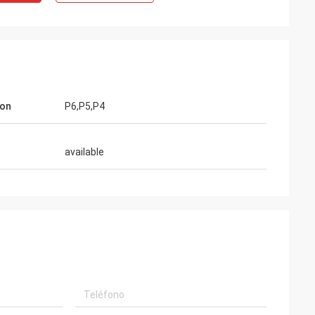
ion
P6,P5,P4
available