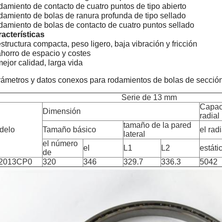
amiento de contacto de cuatro puntos de tipo abierto
amiento de bolas de ranura profunda de tipo sellado
amiento de bolas de contacto de cuatro puntos sellado
acterísticas
estructura compacta, peso ligero, baja vibración y fricción
ahorro de espacio y costes
mejor calidad, larga vida
ámetros y datos conexos para rodamientos de bolas de secció
Serie de 13 mm
Capac
Dimensión
radial
tamaño de la pared
delo
Tamaño básico
el radi
lateral
el número
el
L1
L2
estáti
de
2013CP0
320
346
329.7
336.3
5042