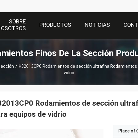
SOBRE
PRODUCTOS
NOTICIAS
CON
NOSOTROS
mientos Finos De La Sección Prod
sección
/
K32013CP0 Rodamientos de sección ultrafina Rodamientos 
vidrio
32013CP0 Rodamientos de sección ultra
ra equipos de vidrio
Place of O