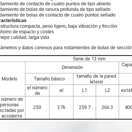
amiento de contacto de cuatro puntos de tipo abierto
amiento de bolas de ranura profunda de tipo sellado
amiento de bolas de contacto de cuatro puntos sellado
acterísticas
estructura compacta, peso ligero, baja vibración y fricción
ahorro de espacio y costes
mejor calidad, larga vida
ámetros y datos conexos para rodamientos de bolas de secció
Serie de 13 mm
Capa
Dimensión
tamaño de la pared
Modelo
Tamaño básico
lateral
el número
el
L1
L2
está
de
l número de
personas
250
276
259.7
266.3
40
ectadas por
l accidente