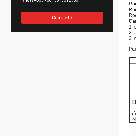
WhatsApp :
+8615515312930
Rod
Rod
Rod
Contacto
Car
1. 
2. 
3. 
Par
E
af
e