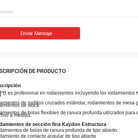
Enviar Mensaje
Acebo
SCRIPCIÓN DE PRODUCTO
lisa: Ha sido ensamblado y está
nando sin problemas. Muchas
scripción
s
B es profesional en rodamientos incluyendo los rodamientos
O
amientos de rodillos cruzados estándar, rodamientos de mesa g
amientos de stock
amientos de bolas flexibles de ranura profunda utilizados para
hos a medida.
damientos de sección fina Kaydon Estructura
amientos de bolas de ranura profunda de tipo abierto
amiento de contacto angular de tipo abierto