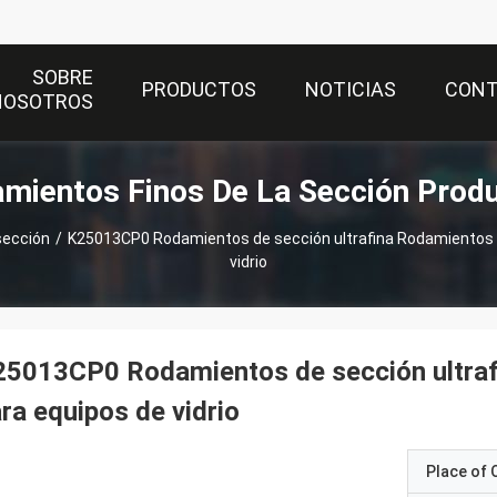
SOBRE
PRODUCTOS
NOTICIAS
CON
NOSOTROS
mientos Finos De La Sección Prod
sección
/
K25013CP0 Rodamientos de sección ultrafina Rodamientos 
vidrio
25013CP0 Rodamientos de sección ultra
ra equipos de vidrio
Place of O