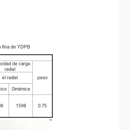
n fina de YDPB
cidad de carga
radial
el radial
peso
tico
Dinámica
08
1598
0.75