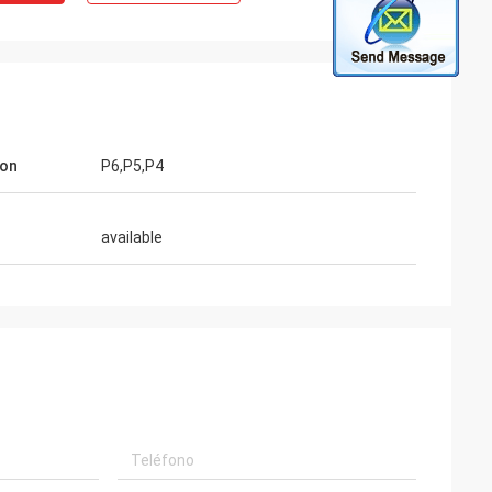
ion
P6,P5,P4
available