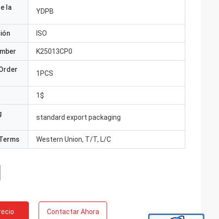
e la
YDPB
ción
ISO
umber
K25013CP0
Order
1PCS
1$
g
standard export packaging
Terms
Western Union, T/T, L/C
recio
Contactar Ahora