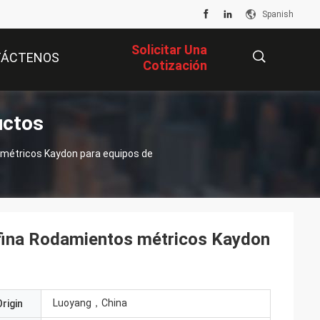
Spanish
Solicitar Una
TÁCTENOS
Cotización
uctos
描
métricos Kaydon para equipos de
述
fina Rodamientos métricos Kaydon
Luoyang，China
rigin