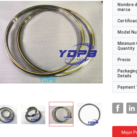
Nombre d
marca
Certifica
Model N
Minimum 
Quantity
Precio
Packagin
Details
Payment 
Mejor P