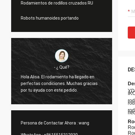
Rodamientos de rodillos cruzados RU
Robots humanoides portando
- ¿ Qué?
DE
Hola Alisa. El rodamiento ha llegado en
Hola A
perfectas condiciones. Muchas gracias
funcio
De
por tu ayuda con este pedido.
gracia
YDP
IK
rod
rod
rod
hec
Ro
Persona de Contactar Ahora :
wang
Rod
Rod