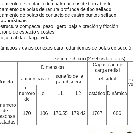
amiento de contacto de cuatro puntos de tipo abierto
amiento de bolas de ranura profunda de tipo sellado
amiento de bolas de contacto de cuatro puntos sellado
acterísticas
estructura compacta, peso ligero, baja vibración y fricción
ahorro de espacio y costes
mejor calidad, larga vida
ámetros y datos conexos para rodamientos de bolas de secció
Serie de 8 mm ((2 sellos laterales)
Capacidad de
Dimensión
carga radial
tamaño de la
Tamaño básico
el radial
-
odelo
pared lateral
ve
el
número
el
L1
L2
estático
Dinámica
de
 número
de
170
186
176.55
179.42
1767
686
ersonas
ectadas