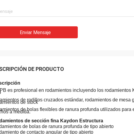
Enviar Mensaje
Acebo
SCRIPCIÓN DE PRODUCTO
lisa: Ha sido ensamblado y está
nando sin problemas. Muchas
scripción
s
B es profesional en rodamientos incluyendo los rodamientos
O
amientos de rodillos cruzados estándar, rodamientos de mesa g
amientos de stock
amientos de bolas flexibles de ranura profunda utilizados para
hos a medida.
damientos de sección fina Kaydon Estructura
amientos de bolas de ranura profunda de tipo abierto
amiento de contacto angular de tipo abierto