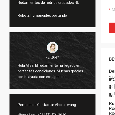
Rodamientos de rodillos cruzados RU
Robots humanoides portando
- ¿ Qué?
DE
Hola Alisa. El rodamiento ha llegado en
Hola A
perfectas condiciones. Muchas gracias
funcio
De
por tu ayuda con este pedido.
gracia
YDP
IK
rod
rod
rod
hec
Ro
Persona de Contactar Ahora :
wang
Rod
Rod