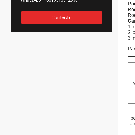
WhatsApp :
+8615515312930
Rod
Rod
Rod
Contacto
Car
1. 
2. 
3. 
Par
M
El
p
af