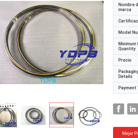
Nombre d
marca
Certifica
Model N
Minimum 
Quantity
Precio
Packagin
Details
Payment 
Mejor P