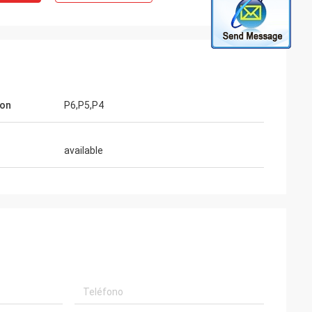
ion
P6,P5,P4
available