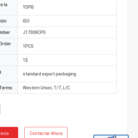
e la
YDPB
ción
ISO
umber
J17008CP0
Order
1PCS
1$
g
standard export packaging
Terms
Western Union, T/T, L/C
recio
Contactar Ahora