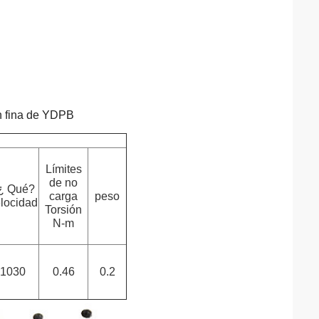
n fina de YDPB
Límites
de no
 ¿ Qué?
carga
peso
locidad
Torsión
N-m
1030
0.46
0.2