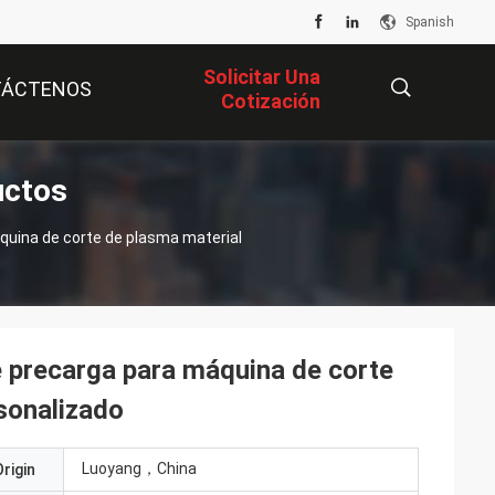
Spanish
Solicitar Una
TÁCTENOS
Cotización
uctos
描
uina de corte de plasma material
述
 precarga para máquina de corte
sonalizado
Luoyang，China
rigin