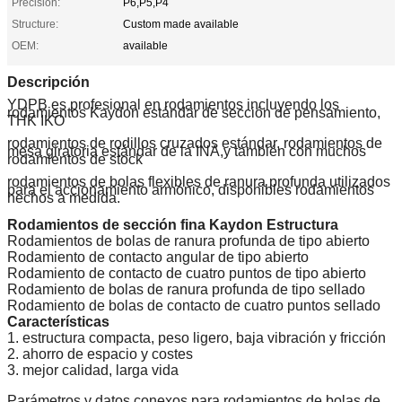
Precision:
P6,P5,P4
Structure:
Custom made available
OEM:
available
Descripción
YDPB es profesional en rodamientos incluyendo los
rodamientos Kaydon estándar de sección de pensamiento,
THK IKO
rodamientos de rodillos cruzados estándar, rodamientos de
mesa giratoria estándar de la INA,y también con muchos
rodamientos de stock
rodamientos de bolas flexibles de ranura profunda utilizados
para el accionamiento armónico, disponibles rodamientos
hechos a medida.
Rodamientos de sección fina Kaydon Estructura
Rodamientos de bolas de ranura profunda de tipo abierto
Rodamiento de contacto angular de tipo abierto
Rodamiento de contacto de cuatro puntos de tipo abierto
Rodamiento de bolas de ranura profunda de tipo sellado
Rodamiento de bolas de contacto de cuatro puntos sellado
Características
1. estructura compacta, peso ligero, baja vibración y fricción
2. ahorro de espacio y costes
3. mejor calidad, larga vida
Parámetros y datos conexos para rodamientos de bolas de