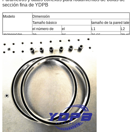
sección fina de YDPB
Modelo
Dimensión
Tamaño básico
tamaño de la pared latera
el número de
el
L1
L2
J07008CP0
70
86
76.55
79.42