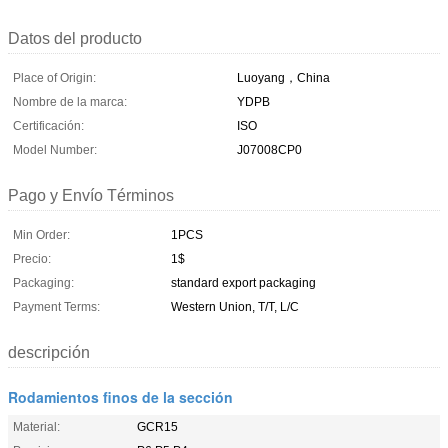
Datos del producto
Place of Origin:
Luoyang，China
Nombre de la marca:
YDPB
Certificación:
ISO
Model Number:
J07008CP0
Pago y Envío Términos
Min Order:
1PCS
Precio:
1$
Packaging:
standard export packaging
Payment Terms:
Western Union, T/T, L/C
descripción
Rodamientos finos de la sección
Material:
GCR15