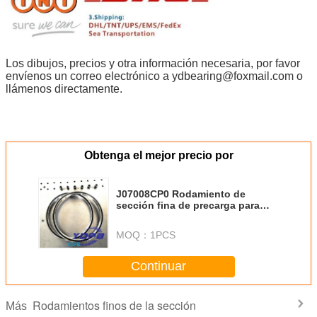
Los dibujos, precios y otra información necesaria, por favor
envíenos un correo electrónico a ydbearing@foxmail.com o
llámenos directamente.
Obtenga el mejor precio por
J07008CP0 Rodamiento de
sección fina de precarga para
máquina de corte de plasma
material de acero inoxidable
MOQ：
1PCS
personalizado
Continuar
Rodamientos finos de la sección
Más