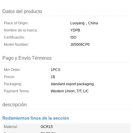
Datos del producto
Place of Origin:
Luoyang，China
Nombre de la marca:
YDPB
Certificación:
ISO
Model Number:
J05008CP0
Pago y Envío Términos
Min Order:
1PCS
Precio:
1$
Packaging:
standard export packaging
Payment Terms:
Western Union, T/T, L/C
descripción
Rodamientos finos de la sección
Material:
GCR15