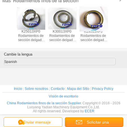
Rodamientos finos de la sección
Más
13XP0
K25013XP0
K30013XP0
K19013XP0
J1700
ntos de
Rodamientos de
Rodamientos de
Rodamientos de
Rodamien
fina para
sección delgada
sección delgada
sección delgada
sección
e indice
para tablas de
para tablas de
para tablas de
sellados
n Cajera
indice de latón
indice de latón
indice de latón
robots indu
atón
Cajilla de latón
Cajilla de latón
Cajilla de latón
jaula de
Cambie la lengua
entos a
Rodamientos a
Rodamientos a
Rodamientos a
rodamien
de acero
medida de acero
medida de acero
medida de acero
medida d
Spanish
dable
inoxidable
inoxidable
inoxidable
inoxid
Inicio
|
Sobre nosotros
|
Contacto
|
Mapa del Sitio
|
Privacy Policy
Visión de escritorio
China Rodamientos finos de la sección Supplier.
Copyright © 2016 - 2026
Luoyang Yadian Machinery Equipment Co.,Ltd.
All rights reserved. Developed by
ECER
Enviar mensaje
Solicitar una