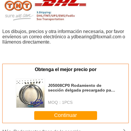
Los dibujos, precios y otra información necesaria, por favor
envíenos un correo electrónico a ydbearing@foxmail.com o
llámenos directamente.
Obtenga el mejor precio por
J05008CP0 Rodamiento de
sección delgada precargado para
máquina de corte por plasma,
material de acero inoxidable,
MOQ：
1PCS
personalizado
Continuar