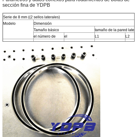
sección fina de YDPB
Serie de 8 mm ((2 sellos laterales)
Modelo
Dimensión
Tamaño básico
tamaño de la pared latera
el número de
el
L1
L2
J05008CP0
50
66
56.55
59.42