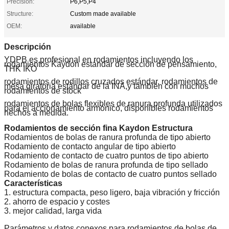
Precision:
P6,P5,P4
Structure:
Custom made available
OEM:
available
Descripción
YDPB es profesional en rodamientos incluyendo los
rodamientos Kaydon estándar de sección de pensamiento,
THK IKO
rodamientos de rodillos cruzados estándar, rodamientos de
mesa giratoria estándar de la INA,y también con muchos
rodamientos de stock
rodamientos de bolas flexibles de ranura profunda utilizados
para el accionamiento armónico, disponibles rodamientos
hechos a medida.
Rodamientos de sección fina Kaydon Estructura
Rodamientos de bolas de ranura profunda de tipo abierto
Rodamiento de contacto angular de tipo abierto
Rodamiento de contacto de cuatro puntos de tipo abierto
Rodamiento de bolas de ranura profunda de tipo sellado
Rodamiento de bolas de contacto de cuatro puntos sellado
Características
1. estructura compacta, peso ligero, baja vibración y fricción
2. ahorro de espacio y costes
3. mejor calidad, larga vida
Parámetros y datos conexos para rodamientos de bolas de