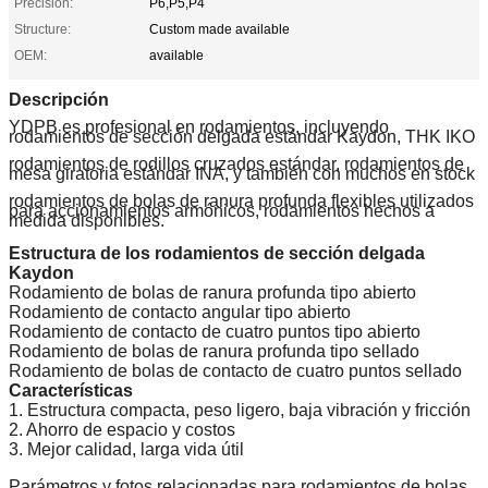
Precision:
P6,P5,P4
Structure:
Custom made available
OEM:
available
Descripción
YDPB es profesional en rodamientos, incluyendo
rodamientos de sección delgada estándar Kaydon, THK IKO
rodamientos de rodillos cruzados estándar, rodamientos de
mesa giratoria estándar INA, y también con muchos en stock
rodamientos de bolas de ranura profunda flexibles utilizados
para accionamientos armónicos, rodamientos hechos a
medida disponibles.
Estructura de los rodamientos de sección delgada
Kaydon
Rodamiento de bolas de ranura profunda tipo abierto
Rodamiento de contacto angular tipo abierto
Rodamiento de contacto de cuatro puntos tipo abierto
Rodamiento de bolas de ranura profunda tipo sellado
Rodamiento de bolas de contacto de cuatro puntos sellado
Características
1. Estructura compacta, peso ligero, baja vibración y fricción
2. Ahorro de espacio y costos
3. Mejor calidad, larga vida útil
Parámetros y fotos relacionadas para rodamientos de bolas