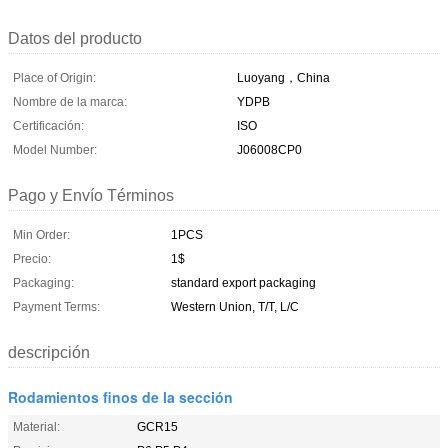
Datos del producto
Place of Origin:
Luoyang，China
Nombre de la marca:
YDPB
Certificación:
ISO
Model Number:
J06008CP0
Pago y Envío Términos
Min Order:
1PCS
Precio:
1$
Packaging:
standard export packaging
Payment Terms:
Western Union, T/T, L/C
descripción
Rodamientos finos de la sección
Material:
GCR15