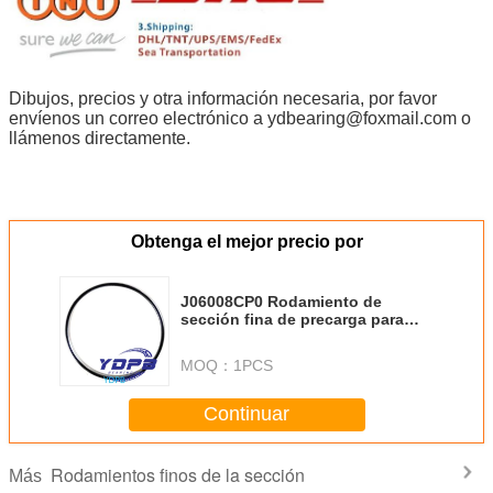
Dibujos, precios y otra información necesaria, por favor
envíenos un correo electrónico a ydbearing@foxmail.com o
llámenos directamente.
Obtenga el mejor precio por
J06008CP0 Rodamiento de
sección fina de precarga para
máquina de corte de plasma
material de acero inoxidable
MOQ：
1PCS
personalizado
Continuar
Rodamientos finos de la sección
Más