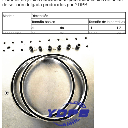
de sección delgada producidos por YDPB
Modelo
Dimensión
Tamaño básico
Tamaño de la pared later
di
do
L1
L2
J06008CP0
60
76
66.55
69.42