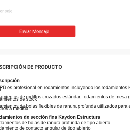
Enviar Mensaje
Sr. Adriana
- ¿ Qué
SCRIPCIÓN DE PRODUCTO
ahora, el rodamiento YRT580 está
Hola Alisa. El rodamiento
Para nuestros otros proyectos, en
perfectas condiciones.
scripción
e que necesitemos rodamientos
por tu ayuda con este pe
B es profesional en rodamientos incluyendo los rodamientos
O
res, nos pondremos en contacto
ted.
amientos de rodillos cruzados estándar, rodamientos de mesa g
amientos de stock
amientos de bolas flexibles de ranura profunda utilizados para
hos a medida.
damientos de sección fina Kaydon Estructura
amientos de bolas de ranura profunda de tipo abierto
amiento de contacto angular de tipo abierto