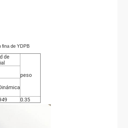
n fina de YDPB
d de
ial
peso
Dinámica
949
0.35