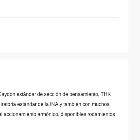
?
Acebo
 ha llegado en
Hola Alisa: Ha sido ensamblado y está
 Muchas gracias
funcionando sin problemas. Muchas
dido.
gracias
 Kaydon estándar de sección de pensamiento, THK
iratoria estándar de la INA,y también con muchos
 el accionamiento armónico, disponibles rodamientos