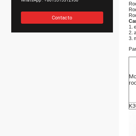
WhatsApp :
+8615515312930
Rod
Rod
Rod
Contacto
Car
1. 
2. 
3. 
Par
Mo
ro
K3