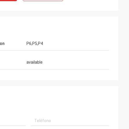
ion
P6,P5,P4
available