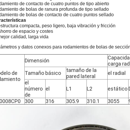
amiento de contacto de cuatro puntos de tipo abierto
amiento de bolas de ranura profunda de tipo sellado
amiento de bolas de contacto de cuatro puntos sellado
acterísticas
estructura compacta, peso ligero, baja vibración y fricción
ahorro de espacio y costes
mejor calidad, larga vida
ámetros y datos conexos para rodamientos de bolas de secció
Capacida
Dimensión
carga rad
tamaño de la
delo de
Tamaño básico
el radial
pared lateral
damiento
el
número
el
L1
L2
estático
de
0008CP0
300
316
305.9
310.1
3055