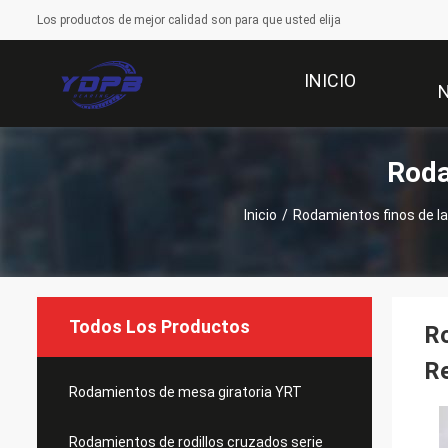
Los productos de mejor calidad son para que usted elija
INICIO
Roda
Inicio
/
Rodamientos finos de l
Todos Los Productos
R
Re
Rodamientos de mesa giratoria YRT
Rodamientos de rodillos cruzados serie