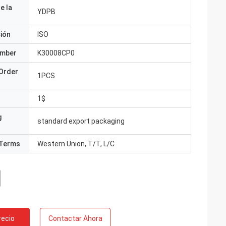
e la
YDPB
ción
ISO
umber
K30008CP0
Order
1PCS
1$
g
standard export packaging
Terms
Western Union, T/T, L/C
recio
Contactar Ahora