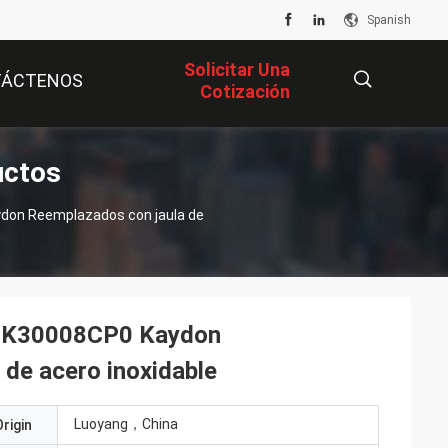
Spanish
Solicitar Una
TÁCTENOS
Cotización
uctos
描
don Reemplazados con jaula de
述
s K30008CP0 Kaydon
 de acero inoxidable
Luoyang，China
rigin