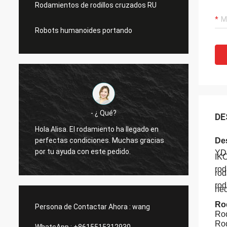
Rodamientos de rodillos cruzados RU
Robots humanoides portando
Acebo
DE
Hasta 
Hola Alisa: Ha sido ensamblado y está
bien. 
funcionando sin problemas. Muchas
De
caso d
gracias
YDP
IK
simila
con us
rod
rod
rod
hec
Ro
Persona de Contactar Ahora :
wang
Rod
Rod