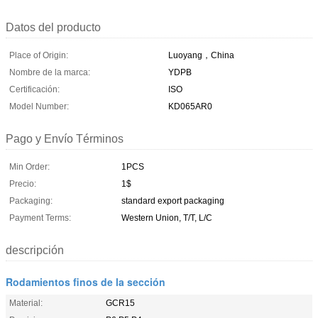
Datos del producto
Place of Origin:
Luoyang，China
Nombre de la marca:
YDPB
Certificación:
ISO
Model Number:
KD065AR0
Pago y Envío Términos
Min Order:
1PCS
Precio:
1$
Packaging:
standard export packaging
Payment Terms:
Western Union, T/T, L/C
descripción
Rodamientos finos de la sección
Material:
GCR15