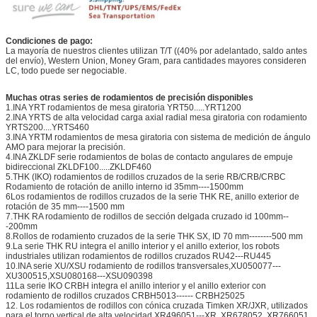
Condiciones de pago:
La mayoría de nuestros clientes utilizan T/T ((40% por adelantado, saldo antes
del envío), Western Union, Money Gram, para cantidades mayores consideren
LC, todo puede ser negociable.
Muchas otras series de rodamientos de precisión disponibles
1.INA YRT rodamientos de mesa giratoria YRT50.....YRT1200
2.INA YRTS de alta velocidad carga axial radial mesa giratoria con rodamiento
YRTS200....YRTS460
3.INA YRTM rodamientos de mesa giratoria con sistema de medición de ángulo
AMO para mejorar la precisión.
4.INA ZKLDF serie rodamientos de bolas de contacto angulares de empuje
bidireccional ZKLDF100.....ZKLDF460
5.THK (IKO) rodamientos de rodillos cruzados de la serie RB/CRB/CRBC
Rodamiento de rotación de anillo interno id 35mm----1500mm
6Los rodamientos de rodillos cruzados de la serie THK RE, anillo exterior de
rotación de 35 mm----1500 mm
7.THK RA rodamiento de rodillos de sección delgada cruzado id 100mm--
-200mm
8.Rollos de rodamiento cruzados de la serie THK SX, ID 70 mm--------500 mm
9.La serie THK RU integra el anillo interior y el anillo exterior, los robots
industriales utilizan rodamientos de rodillos cruzados RU42---RU445
10.INA serie XU/XSU rodamiento de rodillos transversales,XU050077---
XU300515,XSU080168---XSU090398
11La serie IKO CRBH integra el anillo interior y el anillo exterior con
rodamiento de rodillos cruzados CRBH5013------ CRBH25025
12. Los rodamientos de rodillos con cónica cruzada Timken XR/JXR, utilizados
para el torno vertical de alta velocidad XR496051---XR, XR678052, XR766051,