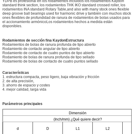
YDPB es profesional en los rodamientos incluidos los rodamientos Kaydon
standard think section, los rodamientos THK IKO standard crossed roller, los
rodamientos INA standard Rotary Table,and also with many stock ones flexible
deep groove ball bearings used for harmonic drive y también con muchos stock
ones flexibles de profundidad de ranura de rodamientos de bolas usados para
el accionamiento armónicoLos rodamientos hechos a medida están
disponibles.
Rodamientos de sección fina Kaydon
Estructura
Rodamientos de bolas de ranura profunda de tipo abierto
Rodamiento de contacto angular de tipo abierto
Rodamiento de contacto de cuatro puntos de tipo abierto
Rodamiento de bolas de ranura profunda de tipo sellado
Rodamiento de bolas de contacto de cuatro puntos sellado
Características
1. estructura compacta, peso ligero, baja vibración y fricción
2. de alta precisión,
3. ahorro de espacio y costes
4. mejor calidad, larga vida
Parámetros principales
Dimensión
(Inch/mm) ¿Qué quiere decir?
d
D
L1
L2