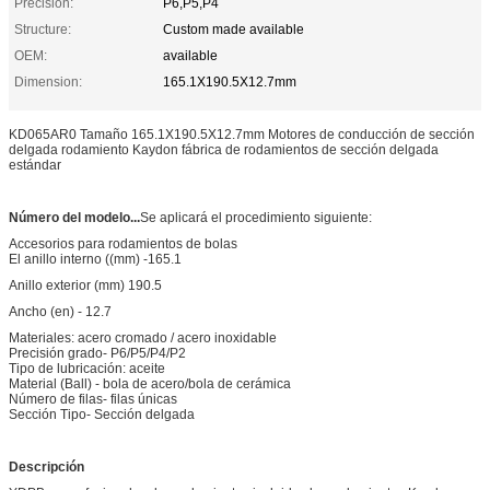
Precision:
P6,P5,P4
Structure:
Custom made available
OEM:
available
Dimension:
165.1X190.5X12.7mm
KD065AR0 Tamaño 165.1X190.5X12.7mm Motores de conducción de sección
delgada rodamiento Kaydon fábrica de rodamientos de sección delgada
estándar
Número del modelo...
Se aplicará el procedimiento siguiente:
Accesorios para rodamientos de bolas
El anillo interno ((mm) -165.1
Anillo exterior (mm) 190.5
Ancho (en) - 12.7
Materiales: acero cromado / acero inoxidable
Precisión grado- P6/P5/P4/P2
Tipo de lubricación: aceite
Material (Ball) - bola de acero/bola de cerámica
Número de filas- filas únicas
Sección Tipo- Sección delgada
Descripción