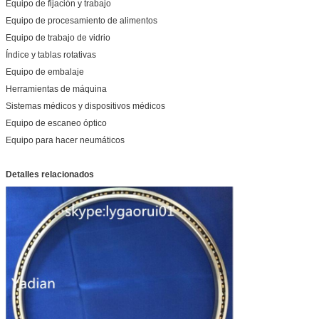
Equipo de fijación y trabajo
16
17
16.37
16.63
1
Equipo de procesamiento de alimentos
Equipo de trabajo de vidrio
406.4
431.8
415.8
422.4
Índice y tablas rotativas
18
19
18.37
18.63
1
Equipo de embalaje
457.2
482.6
466.6
473.2
Herramientas de máquina
20
21
20.37
20.63
2
Sistemas médicos y dispositivos médicos
508
533.4
517.4
524
Equipo de escaneo óptico
Equipo para hacer neumáticos
Detalles relacionados