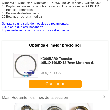
XR855053, XR882055, XR889058, JXR637050, JXR652050, JXR699050.
13.Kaydon rodamientos de bolas de sección fina de las series KA,KG,KD.
14.Bearings cerámicos
15.Bejares de deslizamiento
16.Bearings hechos a medida
Se trata de una serie de modelos de rodamientos.
¿Qué es lo que está pasando?
El precio de venta de los productos es el siguiente:
Obtenga el mejor precio por
KD065AR0 Tamaño
165.1X190.5X12.7mm Motores de
conducción de sección delgada
rodamiento Kaydon fábrica de
MOQ：
1PCS
rodamientos de sección delgada
estándar
Continuar
Rodamientos finos de la sección
Más