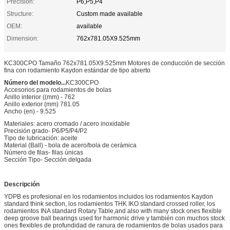
Precision:
P6,P5,P4
Structure:
Custom made available
OEM:
available
Dimension:
762x781.05X9.525mm
KC300CPO Tamaño 762x781.05X9.525mm Motores de conducción de sección
fina con rodamiento Kaydon estándar de tipo abierto
Número del modelo...
KC300CPO
Accesorios para rodamientos de bolas
Anillo interior ((mm) - 762
Anillo exterior (mm) 781.05
Ancho (en) - 9.525
Materiales: acero cromado / acero inoxidable
Precisión grado- P6/P5/P4/P2
Tipo de lubricación: aceite
Material (Ball) - bola de acero/bola de cerámica
Número de filas- filas únicas
Sección Tipo- Sección delgada
Descripción
YDPB es profesional en los rodamientos incluidos los rodamientos Kaydon
standard think section, los rodamientos THK IKO standard crossed roller, los
rodamientos INA standard Rotary Table,and also with many stock ones flexible
deep groove ball bearings used for harmonic drive y también con muchos stock
ones flexibles de profundidad de ranura de rodamientos de bolas usados para