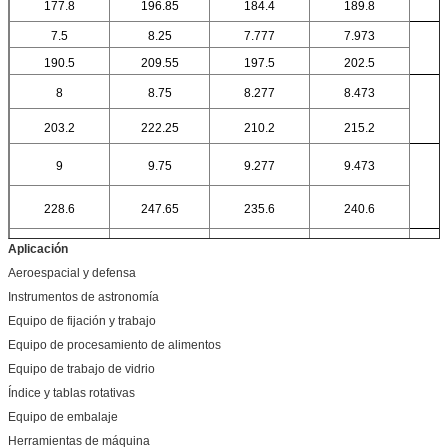
177.8
196.85
184.4
189.8
7.5
8.25
7.777
7.973
190.5
209.55
197.5
202.5
8
8.75
8.277
8.473
203.2
222.25
210.2
215.2
9
9.75
9.277
9.473
228.6
247.65
235.6
240.6
Aplicación
10
10.75
10.277
10.473
Aeroespacial y defensa
254
273.05
261
266
Instrumentos de astronomía
Equipo de fijación y trabajo
11
11.75
11.277
11.473
Equipo de procesamiento de alimentos
279.4
298.45
286.4
291.4
Equipo de trabajo de vidrio
12
12.75
12.277
12.473
Índice y tablas rotativas
304.8
323.85
311.8
316.8
Equipo de embalaje
14
14.75
14.277
14.473
Herramientas de máquina