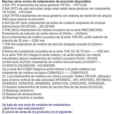
Muchas otras series de rodamientos de precisión disponibles
1.INA YRT rodamientos de mesa giratoria YRT50.....YRT1200
2.INA YRTS de alta velocidad carga axial radial mesa giratoria con rodamiento
YRTS200....YRTS460
3.INA YRTM rodamientos de mesa giratoria con sistema de medición de ángulo
AMO para mejorar la precisión.
4.INA ZKLDF serie rodamientos de bolas de contacto angulares de empuje
bidireccional ZKLDF100.....ZKLDF460
5.THK (IKO) rodamientos de rodillos cruzados de la serie RB/CRB/CRBC
Rodamiento de rotación de anillo interno id 35mm----1500mm
6Los rodamientos de rodillos cruzados de la serie THK RE, anillo exterior de
rotación de 35 mm----1500 mm
7.THK RA rodamiento de rodillos de sección delgada cruzado id 100mm--
-200mm
8.Rollos de rodamiento cruzados de la serie THK SX, ID 70 mm--------500 mm
9.La serie THK RU integra el anillo interior y el anillo exterior, los robots
industriales utilizan rodamientos de rodillos cruzados RU42---RU445
10.INA serie XU/XSU rodamiento de rodillos transversales,XU050077---
XU300515,XSU080168---XSU090398
11La serie IKO CRBH integra el anillo interior y el anillo exterior con
rodamiento de rodillos cruzados CRBH5013------ CRBH25025
12. Los rodamientos de rodillos con cónica cruzada Timken XR/JXR, utilizados
para el torno vertical de alta velocidad XR496051---XR, XR678052, XR766051,
XR855053, XR882055, XR889058, JXR637050, JXR652050, JXR699050.
13.Kaydon rodamientos de bolas de sección fina de las series KA,KG,KD.
14.Bearings cerámicos
15.Bejares de deslizamiento
16.Bearings hechos a medida
Se trata de una serie de modelos de rodamientos.
¿Qué es lo que está pasando?
El precio de venta de los productos es el siguiente: