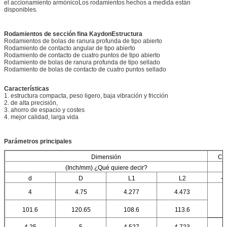
el accionamiento armónicoLos rodamientos hechos a medida están
disponibles.
Rodamientos de sección fina Kaydon
Estructura
Rodamientos de bolas de ranura profunda de tipo abierto
Rodamiento de contacto angular de tipo abierto
Rodamiento de contacto de cuatro puntos de tipo abierto
Rodamiento de bolas de ranura profunda de tipo sellado
Rodamiento de bolas de contacto de cuatro puntos sellado
Características
1. estructura compacta, peso ligero, baja vibración y fricción
2. de alta precisión,
3. ahorro de espacio y costes
4. mejor calidad, larga vida
Parámetros principales
Dimensión
Cla
(Inch/mm) ¿Qué quiere decir?
d
D
L1
L2
- 
4
4.75
4.277
4.473
101.6
120.65
108.6
113.6
4.25
5
4.527
4.723