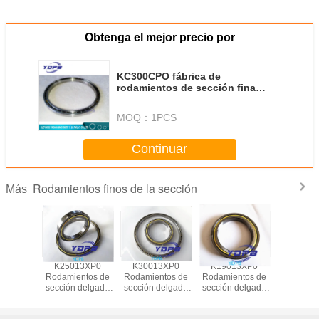
Obtenga el mejor precio por
KC300CPO fábrica de
rodamientos de sección fina
762x781.05X9.525mm rodamiento
KC300XPO KC300ARO
MOQ：
1PCS
rodamiento
Continuar
Rodamientos finos de la sección
Más
13XP0
K25013XP0
K30013XP0
K19013XP0
J1700
ntos de
Rodamientos de
Rodamientos de
Rodamientos de
Rodamien
fina para
sección delgada
sección delgada
sección delgada
sección
e indice
para tablas de
para tablas de
para tablas de
sellados
n Cajera
indice de latón
indice de latón
indice de latón
robots indu