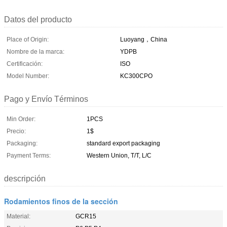
Datos del producto
Place of Origin:
Luoyang，China
Nombre de la marca:
YDPB
Certificación:
ISO
Model Number:
KC300CPO
Pago y Envío Términos
Min Order:
1PCS
Precio:
1$
Packaging:
standard export packaging
Payment Terms:
Western Union, T/T, L/C
descripción
Rodamientos finos de la sección
Material:
GCR15