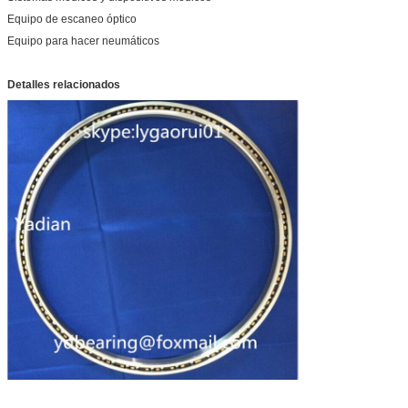
16
16.75
16.277
16.473
Equipo de escaneo óptico
Equipo para hacer neumáticos
406.4
425.45
413.4
418.4
18
18.75
18.277
18.473
Detalles relacionados
457.2
476.25
464.2
469.2
20
20.75
20.277
20.473