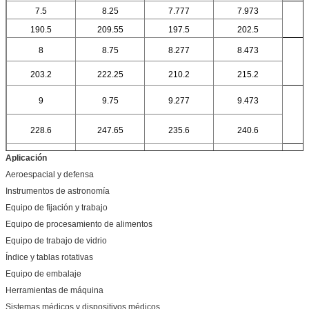
7.5
8.25
7.777
7.973
190.5
209.55
197.5
202.5
8
8.75
8.277
8.473
203.2
222.25
210.2
215.2
9
9.75
9.277
9.473
228.6
247.65
235.6
240.6
Aplicación
10
10.75
10.277
10.473
Aeroespacial y defensa
254
273.05
261
266
Instrumentos de astronomía
Equipo de fijación y trabajo
11
11.75
11.277
11.473
Equipo de procesamiento de alimentos
279.4
298.45
286.4
291.4
Equipo de trabajo de vidrio
12
12.75
12.277
12.473
Índice y tablas rotativas
304.8
323.85
311.8
316.8
Equipo de embalaje
14
14.75
14.277
14.473
Herramientas de máquina
355.6
374.65
362.6
367.6
Sistemas médicos y dispositivos médicos