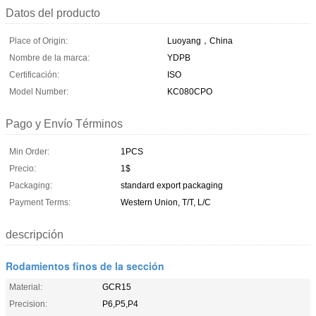
Datos del producto
Place of Origin:
Luoyang，China
Nombre de la marca:
YDPB
Certificación:
ISO
Model Number:
KC080CPO
Pago y Envío Términos
Min Order:
1PCS
Precio:
1$
Packaging:
standard export packaging
Payment Terms:
Western Union, T/T, L/C
descripción
Rodamientos finos de la sección
Material:
GCR15
Precision:
P6,P5,P4