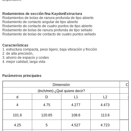
Rodamientos de sección fina Kaydon
Estructura
Rodamientos de bolas de ranura profunda de tipo abierto
Rodamiento de contacto angular de tipo abierto
Rodamiento de contacto de cuatro puntos de tipo abierto
Rodamiento de bolas de ranura profunda de tipo sellado
Rodamiento de bolas de contacto de cuatro puntos sellado
Características
1. estructura compacta, peso ligero, baja vibración y fricción
2. de alta precisión,
3. ahorro de espacio y costes
4. mejor calidad, larga vida
Parámetros principales
Dimensión
Cla
(Inch/mm) ¿Qué quiere decir?
d
D
L1
L2
- 
4
4.75
4.277
4.473
101.6
120.65
108.6
113.6
4.25
5
4.527
4.723