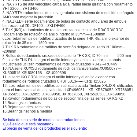
2.INA YRTS de alta velocidad carga axial radial mesa giratoria con rodamiento
YRTS200....YRTS460
3.INA YRTM rodamientos de mesa giratoria con sistema de medición de ángulo
AMO para mejorar la precisión.
4.INA ZKLDF serie rodamientos de bolas de contacto angulares de empuje
bidireccional ZKLDF100.....ZKLDF460
5.THK (IKO) rodamientos de rodillos cruzados de la serie RB/CRB/CRBC
Rodamiento de rotación de anillo interno id 35mm----1500mm
6Los rodamientos de rodillos cruzados de la serie THK RE, anillo exterior de
rotación de 35 mm----1500 mm
7.THK RA rodamiento de rodillos de sección delgada cruzado id 100mm--
-200mm
8.Rollos de rodamiento cruzados de la serie THK SX, ID 70 mm--------500 mm
9.La serie THK RU integra el anillo interior y el anillo exterior, los robots
industriales utilizan rodamientos de rodillos cruzados RU42---RU445
10.INA serie XU/XSU rodamiento de rodillos transversales,XU050077---
XU300515,XSU080168---XSU090398
11La serie IKO CRBH integra el anillo interior y el anillo exterior con
rodamiento de rodillos cruzados CRBH5013------ CRBH25025
12. Los rodamientos de rodillos con cónica cruzada Timken XR/JXR, utilizados
para el torno vertical de alta velocidad XR496051---XR, XR678052, XR766051,
XR855053, XR882055, XR889058, JXR637050, JXR652050, JXR699050.
13.Kaydon rodamientos de bolas de sección fina de las series KA,KG,KD.
14.Bearings cerámicos
15.Bejares de deslizamiento
16.Bearings hechos a medida
Se trata de una serie de modelos de rodamientos.
¿Qué es lo que está pasando?
El precio de venta de los productos es el siguiente: