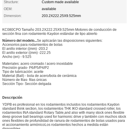
Structure:
Custom made available
OEM:
available
Dimension:
203.2X222.25X9.525mm
KC080CPO Tamaño 203.2X222.25X9.525mm Motores de conducción de
sección fina con rodamiento Kaydon estándar de tipo abierto
Número del modelo...
Se aplicarán las disposiciones siguientes:
Accesorios para rodamientos de bolas
El anillo interior ((mm) -203.2
El anillo exterior ((mm) -222.25
Ancho (en) - 9.525
Materiales: acero cromado / acero inoxidable
Precisión grado- P6/P5/P4/P2
Tipo de lubricación: aceite
Material (Ball) - bola de acero/bola de cerámica
Número de filas- filas únicas
Sección Tipo- Sección delgada
Descripción
YDPB es profesional en los rodamientos incluidos los rodamientos Kaydon
standard think section, los rodamientos THK IKO standard crossed roller, los
rodamientos INA standard Rotary Table,and also with many stock ones flexible
deep groove ball bearings used for harmonic drive y también con muchos stock
ones flexibles de profundidad de ranura de rodamientos de bolas usados para
el accionamiento armónicoLos rodamientos hechos a medida están
disponibles.