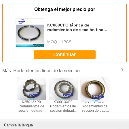
Obtenga el mejor precio por
KC080CPO fábrica de
rodamientos de sección fina
203.2X222.25X9.525mm
MOQ：
1PCS
Continuar
Rodamientos finos de la sección
Más
13XP0
K25013XP0
K30013XP0
K19013XP0
J1700
ntos de
Rodamientos de
Rodamientos de
Rodamientos de
Rodamien
fina para
sección delgada
sección delgada
sección delgada
sección
e indice
para tablas de
para tablas de
para tablas de
sellados
n Cajera
indice de latón
indice de latón
indice de latón
robots indu
atón
Cajilla de latón
Cajilla de latón
Cajilla de latón
jaula de
Cambie la lengua
entos a
Rodamientos a
Rodamientos a
Rodamientos a
rodamien