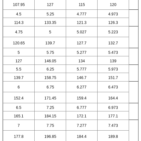
107.95
127
115
120
4.5
5.25
4.777
4.973
114.3
133.35
121.3
126.3
4.75
5
5.027
5.223
120.65
139.7
127.7
132.7
5
5.75
5.277
5.473
127
146.05
134
139
5.5
6.25
5.777
5.973
139.7
158.75
146.7
151.7
6
6.75
6.277
6.473
152.4
171.45
159.4
164.4
6.5
7.25
6.777
6.973
165.1
184.15
172.1
177.1
7
7.75
7.277
7.473
177.8
196.85
184.4
189.8