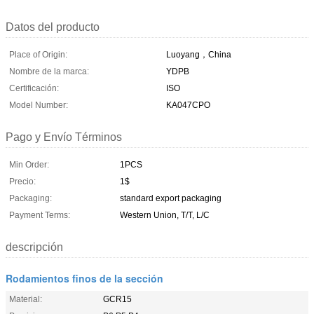
Datos del producto
Place of Origin:
Luoyang，China
Nombre de la marca:
YDPB
Certificación:
ISO
Model Number:
KA047CPO
Pago y Envío Términos
Min Order:
1PCS
Precio:
1$
Packaging:
standard export packaging
Payment Terms:
Western Union, T/T, L/C
descripción
Rodamientos finos de la sección
Material:
GCR15