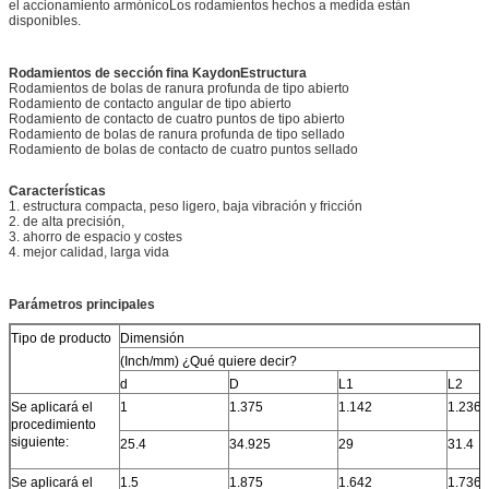
el accionamiento armónicoLos rodamientos hechos a medida están
disponibles.
Rodamientos de sección fina Kaydon
Estructura
Rodamientos de bolas de ranura profunda de tipo abierto
Rodamiento de contacto angular de tipo abierto
Rodamiento de contacto de cuatro puntos de tipo abierto
Rodamiento de bolas de ranura profunda de tipo sellado
Rodamiento de bolas de contacto de cuatro puntos sellado
Características
1. estructura compacta, peso ligero, baja vibración y fricción
2. de alta precisión,
3. ahorro de espacio y costes
4. mejor calidad, larga vida
Parámetros principales
Tipo de producto
Dimensión
(Inch/mm) ¿Qué quiere decir?
d
D
L1
L2
Se aplicará el
1
1.375
1.142
1.236
procedimiento
siguiente:
25.4
34.925
29
31.4
Se aplicará el
1.5
1.875
1.642
1.736