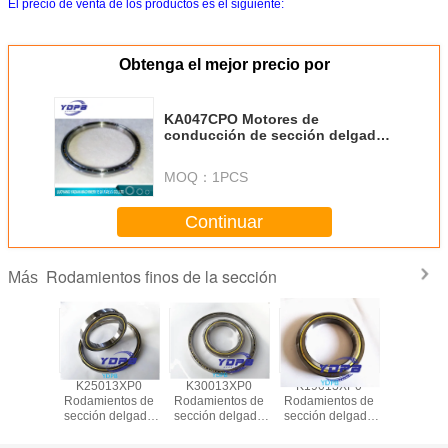
El precio de venta de los productos es el siguiente:
Obtenga el mejor precio por
KA047CPO Motores de
conducción de sección delgada
con rodamiento Kaydon estándar
de tipo abierto
MOQ：
1PCS
120.65x133.35x6.35mm
Continuar
Rodamientos finos de la sección
Más
13XP0
K25013XP0
K30013XP0
K19013XP0
J1700
ntos de
Rodamientos de
Rodamientos de
Rodamientos de
Rodamien
fina para
sección delgada
sección delgada
sección delgada
sección
e indice
para tablas de
para tablas de
para tablas de
sellados
n Cajera
indice de latón
indice de latón
indice de latón
robots indu