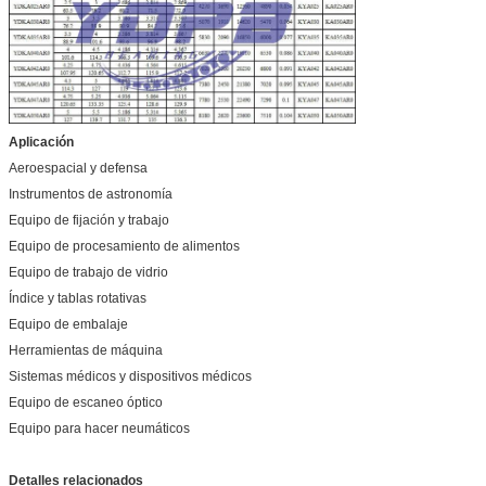
107.95
120.65
112.7
115.9
de gases de
escape.
Se aplicará el
4.5
5
4.686
4.814
procedimiento
siguiente:
114.3
127
119
122.3
Se trata de un
4.75
5.25
4.936
5.064
sistema de control
Aplicación
de las emisiones
120.65
133.35
125.4
128.6
Aeroespacial y defensa
de CO2
Instrumentos de astronomía
Se aplicará el
5
5.5
5.186
5.314
procedimiento
Equipo de fijación y trabajo
siguiente:
127
139.7
131.7
135
Equipo de procesamiento de alimentos
Equipo de trabajo de vidrio
Índice y tablas rotativas
Equipo de embalaje
Herramientas de máquina
Sistemas médicos y dispositivos médicos
Equipo de escaneo óptico
Equipo para hacer neumáticos
Detalles relacionados