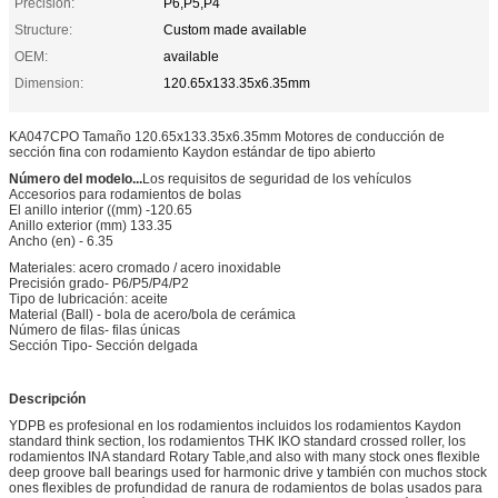
Precision:
P6,P5,P4
Structure:
Custom made available
OEM:
available
Dimension:
120.65x133.35x6.35mm
KA047CPO Tamaño 120.65x133.35x6.35mm Motores de conducción de
sección fina con rodamiento Kaydon estándar de tipo abierto
Número del modelo...
Los requisitos de seguridad de los vehículos
Accesorios para rodamientos de bolas
El anillo interior ((mm) -120.65
Anillo exterior (mm) 133.35
Ancho (en) - 6.35
Materiales: acero cromado / acero inoxidable
Precisión grado- P6/P5/P4/P2
Tipo de lubricación: aceite
Material (Ball) - bola de acero/bola de cerámica
Número de filas- filas únicas
Sección Tipo- Sección delgada
Descripción
YDPB es profesional en los rodamientos incluidos los rodamientos Kaydon
standard think section, los rodamientos THK IKO standard crossed roller, los
rodamientos INA standard Rotary Table,and also with many stock ones flexible
deep groove ball bearings used for harmonic drive y también con muchos stock
ones flexibles de profundidad de ranura de rodamientos de bolas usados para