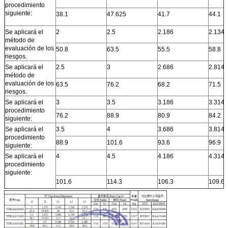
procedimiento
siguiente:
38.1
47.625
41.7
44.1
Se aplicará el
2
2.5
2.186
2.134
método de
evaluación de los
50.8
63.5
55.5
58.8
riesgos.
Se aplicará el
2.5
3
2.686
2.814
método de
evaluación de los
63.5
76.2
68.2
71.5
riesgos.
Se aplicará el
3
3.5
3.186
3.314
procedimiento
76.2
88.9
80.9
84.2
siguiente:
Se aplicará el
3.5
4
3.686
3.814
procedimiento
88.9
101.6
93.6
96.9
siguiente:
Se aplicará el
4
4.5
4.186
4.314
procedimiento
siguiente:
101.6
114.3
106.3
109.6
Se trata de un
4.25
4.75
4.436
4.564
sistema de control
de las emisiones