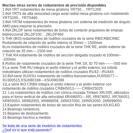
Muchas otras series de rodamientos de precisión disponibles
1.INA YRT rodamientos de mesa giratoria YRT50.....YRT1200
2.INA YRTS de alta velocidad carga axial radial mesa giratoria con rodamiento
YRTS200....YRTS460
3.INA YRTM rodamientos de mesa giratoria con sistema de medición de ángulo
AMO para mejorar la precisión.
4.INA ZKLDF serie rodamientos de bolas de contacto angulares de empuje
bidireccional ZKLDF100.....ZKLDF460
5.THK (IKO) rodamientos de rodillos cruzados de la serie RB/CRB/CRBC
Rodamiento de rotación de anillo interno id 35mm----1500mm
6Los rodamientos de rodillos cruzados de la serie THK RE, anillo exterior de
rotación de 35 mm----1500 mm
7.THK RA rodamiento de rodillos de sección delgada cruzado id 100mm--
-200mm
8.Rollos de rodamiento cruzados de la serie THK SX, ID 70 mm--------500 mm
9.La serie THK RU integra el anillo interior y el anillo exterior, los robots
industriales utilizan rodamientos de rodillos cruzados RU42---RU445
10.INA serie XU/XSU rodamiento de rodillos transversales,XU050077---
XU300515,XSU080168---XSU090398
11La serie IKO CRBH integra el anillo interior y el anillo exterior con
rodamiento de rodillos cruzados CRBH5013------ CRBH25025
12. Los rodamientos de rodillos con cónica cruzada Timken XR/JXR, utilizados
para el torno vertical de alta velocidad XR496051---XR, XR678052, XR766051,
XR855053, XR882055, XR889058, JXR637050, JXR652050, JXR699050.
13.Kaydon rodamientos de bolas de sección fina de las series KA,KG,KD.
14.Bearings cerámicos
15.Bejares de deslizamiento
16.Bearings hechos a medida
Se trata de una serie de modelos de rodamientos.
¿Qué es lo que está pasando?