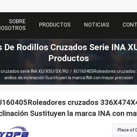
SOBRE
PRODUCTOS
NOTICIAS
CON
NOSOTROS
 De Rodillos Cruzados Serie INA 
Productos
s cruzados serie INA XU/XSU/SX/RU
/
XU160405Roleadores cruzados 
anillos de inclinación Sustituyen la marca INA con mayor precisión
U160405Roleadores cruzados 336X474X46
clinación Sustituyen la marca INA con ma
Place of O