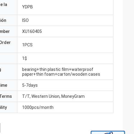
e la
YDPB
ción
ISO
umber
XU160405
Order
1PCS
1$
g
bearing+thin plastic film+waterproof
paper+thin foam+carton/wooden cases
Time
5-7days
Terms
T/T, Western Union, MoneyGram
lity
1000pcs/month