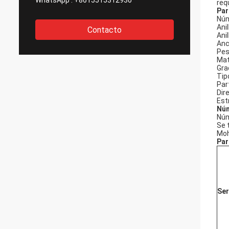
WhatsApp :
+8615515312930
req
Par
Núm
Anil
Contacto
Ani
Anc
Pes
Mat
Gra
Tip
Part
Dir
Est
Núm
Núm
Se 
Moh
Par
Ser