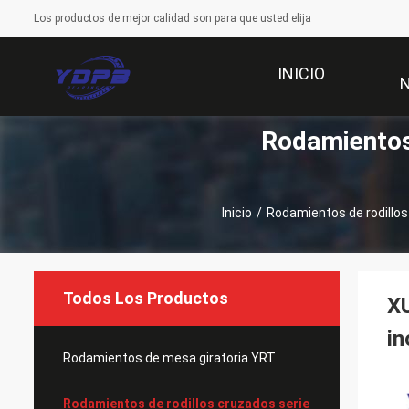
Los productos de mejor calidad son para que usted elija
INICIO
Rodamientos
Inicio
/
Rodamientos de rodillo
Todos Los Productos
X
in
Rodamientos de mesa giratoria YRT
Rodamientos de rodillos cruzados serie