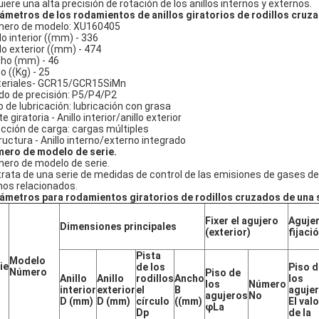
uiere una alta precisión de rotación de los anillos internos y externos.
ámetros de los rodamientos de anillos giratorios de rodillos cruz
ero de modelo: XU160405
lo interior ((mm) - 336
llo exterior ((mm) - 474
ho (mm) - 46
o ((Kg) - 25
eriales- GCR15/GCR15SiMn
do de precisión: P5/P4/P2
o de lubricación: lubricación con grasa
e giratoria - Anillo interior/anillo exterior
ección de carga: cargas múltiples
ructura - Anillo interno/externo integrado
ero de modelo de serie.
ero de modelo de serie.
trata de una serie de medidas de control de las emisiones de gases de
os relacionados.
ámetros para rodamientos giratorios de rodillos cruzados de una s
Fixer el agujero
Aguje
Dimensiones principales
(exterior)
fijació
Pista
Modelo
ie
de los
Piso d
Número
Piso de
Anillo
Anillo
rodillos
Ancho
los
los
Número
interior
exterior
el
B
aguje
agujeros
No
D (mm)
D (mm)
círculo
((mm)
El valo
φLa
Dp
de la