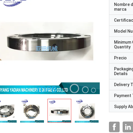
Nombre d
marca
Certifica
Model N
Minimum 
Quantity
Precio
Packagin
Details
Delivery 
Payment 
Supply Abi