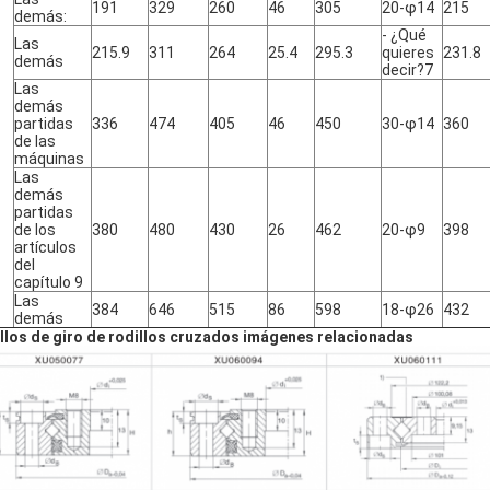
191
329
260
46
305
20-φ14
215
demás:
- ¿Qué
Las
215.9
311
264
25.4
295.3
quieres
231.8
demás
decir?7
Las
demás
partidas
336
474
405
46
450
30-φ14
360
de las
máquinas
Las
demás
partidas
de los
380
480
430
26
462
20-φ9
398
artículos
del
capítulo 9
Las
384
646
515
86
598
18-φ26
432
demás
llos de giro de rodillos cruzados imágenes relacionadas