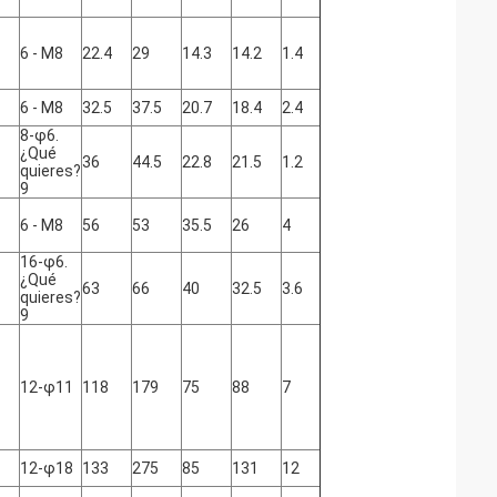
6 - M8
22.4
29
14.3
14.2
1.4
6 - M8
32.5
37.5
20.7
18.4
2.4
8-φ6.
¿Qué
36
44.5
22.8
21.5
1.2
quieres?
9
6 - M8
56
53
35.5
26
4
16-φ6.
¿Qué
63
66
40
32.5
3.6
quieres?
9
12-φ11
118
179
75
88
7
12-φ18
133
275
85
131
12