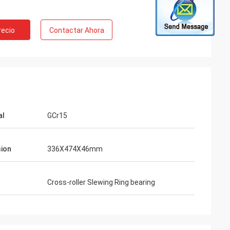
recio
Contactar Ahora
al
GCr15
ion
336X474X46mm
Cross-roller Slewing Ring bearing