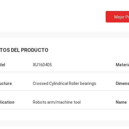
Mejor P
TOS DEL PRODUCTO
del
XU160405
Materi
ucture
Crossed Cylindrical Roller bearings
Dimens
lication
Robots arm/machine tool
Name