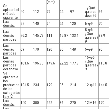
(mm)
Se
- ¿Qué
aplicará el
40
112
77
22
97
quieres
56
método
decir?6
siguiente:
Las
57
140
94
26
120
6-φ9
70
demás:
8-φ6.
Las
¿Qué
demás
76.2
145.79
111
15.87
133.1
88.9
quieres?
partidas
9
Las
demás
69
170
120
30
148
6-φ9
90
partidas
Las
16-φ6.
demás
¿Qué
101.6
196.85
149.6
22.22
177.8
115.8
partidas
quieres?
del anexo
9
Se
aplicará a
los
productos
124.5
234
179
35
214
12-φ11
144.5
de las
categorías
IIa y IV.
Las
140
300
222
36
270
12 M16
170
demás:
Las