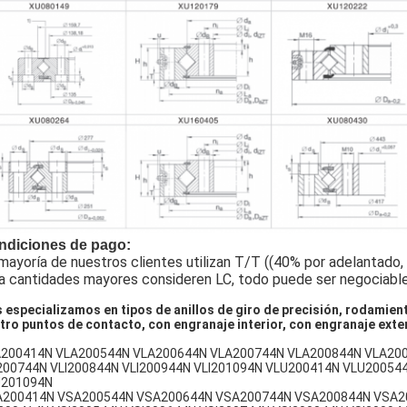
ndiciones de pago:
mayoría de nuestros clientes utilizan T/T ((40% por adelantado,
a cantidades mayores consideren LC, todo puede ser negociable
 especializamos en tipos de anillos de giro de precisión, rodami
tro puntos de contacto, con engranaje interior, con engranaje exterio
200414N VLA200544N VLA200644N VLA200744N VLA200844N VLA2009
200744N VLI200844N VLI200944N VLI201094N VLU200414N VLU2005
U201094N
200414N VSA200544N VSA200644N VSA200744N VSA200844N VSA2