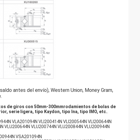
 saldo antes del envío), Western Union, Money Gram,
.
entos de giros con 50mm-300mm
rodamientos de bolas de
r, serie ligera, tipo Kaydon, tipo Ina, tipo IMO, etc.
.
44N VLA201094N VLI200414N VLI200544N VLI200644N
44N VLU200644N VLU200744N VLU200844N VLU200944N
00944N VSA201094N