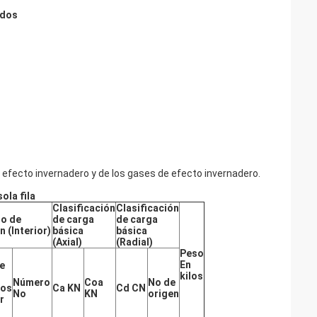
ados
 efecto invernadero y de los gases de efecto invernadero.
ola fila
Clasificación
Clasificación
ro de
de carga
de carga
n (Interior)
básica
básica
(Axial)
(Radial)
Peso
En
e
kilos
Número
Coa
No de
ros
Ca KN
Cd CN
No
KN
origen
r