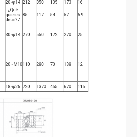
20-φ14
212
350
135
173
16
- ¿Qué
quieres
85
117
54
57
6.9
decir?7
30-φ14
270
550
172
270
25
20 - M10
110
280
70
138
12
18-φ26
720
1370
455
670
115