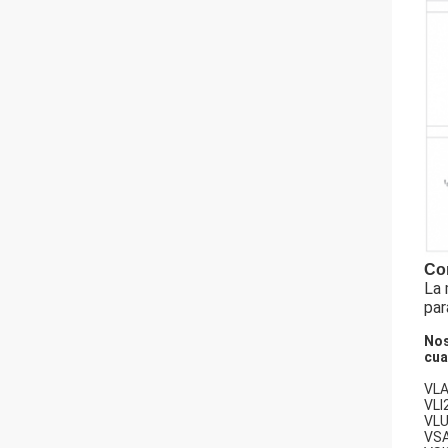
Co
La 
par
Nos
cua
VLA
VLI
VL
VSA