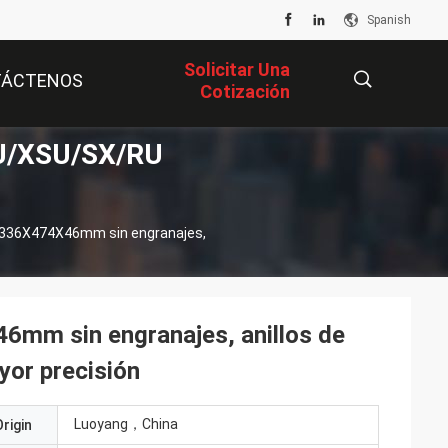
Spanish
Solicitar Una
TÁCTENOS
Cotización
XU/XSU/SX/RU
描
336X474X46mm sin engranajes,
述
mm sin engranajes, anillos de
yor precisión
Luoyang，China
rigin