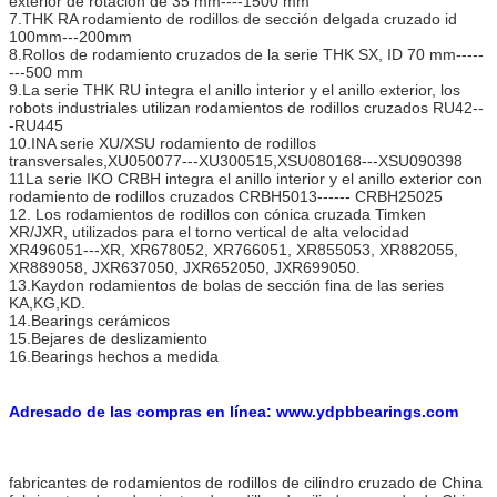
exterior de rotación de 35 mm----1500 mm
7.THK RA rodamiento de rodillos de sección delgada cruzado id
100mm---200mm
8.Rollos de rodamiento cruzados de la serie THK SX, ID 70 mm-----
---500 mm
9.La serie THK RU integra el anillo interior y el anillo exterior, los
robots industriales utilizan rodamientos de rodillos cruzados RU42--
-RU445
10.INA serie XU/XSU rodamiento de rodillos
transversales,XU050077---XU300515,XSU080168---XSU090398
11La serie IKO CRBH integra el anillo interior y el anillo exterior con
rodamiento de rodillos cruzados CRBH5013------ CRBH25025
12. Los rodamientos de rodillos con cónica cruzada Timken
XR/JXR, utilizados para el torno vertical de alta velocidad
XR496051---XR, XR678052, XR766051, XR855053, XR882055,
XR889058, JXR637050, JXR652050, JXR699050.
13.Kaydon rodamientos de bolas de sección fina de las series
KA,KG,KD.
14.Bearings cerámicos
15.Bejares de deslizamiento
16.Bearings hechos a medida
Adresado de las compras en línea: www.ydpbbearings.com
fabricantes de rodamientos de rodillos de cilindro cruzado de China