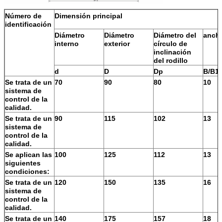
Número de
Dimensión principal
identificación
Diámetro
Diámetro
Diámetro del
anch
interno
exterior
círculo de
inclinación
del rodillo
d
D
Dp
B/B1
Se trata de un
70
90
80
10
sistema de
control de la
calidad.
Se trata de un
90
115
102
13
sistema de
control de la
calidad.
Se aplican las
100
125
112
13
siguientes
condiciones:
Se trata de un
120
150
135
16
sistema de
control de la
calidad.
Se trata de un
140
175
157
18