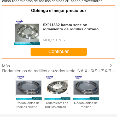
china rodamientos de rodillos cónicos cruzados proveedores
Obtenga el mejor precio por
SX011832 barata serie sx
rodamiento de rodillos cruzados
160x200x20mm de pared delgada
rodamiento de rodillos cruzados
MOQ：
1PCS
hecho en China
Continuar
Más
Rodamientos de rodillos cruzados serie INA XU/XSU/SX/RU
1848
SX011840
Fabricantes de
SX011836
XU120
ntos de
rodamientos de
rodamientos de
Rodamientos de
Rodamien
 cruzados
rodillos cruzados
rodillos cruzados
rodillos
rodillos c
0x28mm
de fabricación
de la serie
cruzados180x225x22mm
140X300
ntos de
china de
XU050077
Reemplazar la
anillos gi