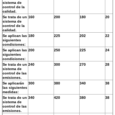
sistema de
control de la
calidad.
Se trata de un
160
200
180
20
sistema de
control de la
calidad.
Se aplican las
180
225
202
22
siguientes
condiciones:
Se aplican las
200
250
225
24
siguientes
condiciones:
Se trata de un
240
300
270
28
sistema de
control de las
emisiones.
Se aplicarán
300
380
340
38
las siguientes
medidas:
Se trata de un
340
420
380
38
sistema de
control de las
emisiones.