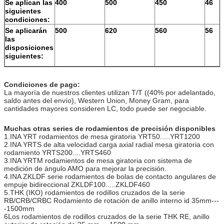
Se aplican las
400
500
450
46
siguientes
condiciones:
Se aplicarán
500
620
560
56
las
disposiciones
siguientes:
Condiciones de pago:
La mayoría de nuestros clientes utilizan T/T ((40% por adelantado,
saldo antes del envío), Western Union, Money Gram, para
cantidades mayores consideren LC, todo puede ser negociable.
Muchas otras series de rodamientos de precisión disponibles
1.INA YRT rodamientos de mesa giratoria YRT50.....YRT1200
2.INA YRTS de alta velocidad carga axial radial mesa giratoria con
rodamiento YRTS200....YRTS460
3.INA YRTM rodamientos de mesa giratoria con sistema de
medición de ángulo AMO para mejorar la precisión.
4.INA ZKLDF serie rodamientos de bolas de contacto angulares de
empuje bidireccional ZKLDF100.....ZKLDF460
5.THK (IKO) rodamientos de rodillos cruzados de la serie
RB/CRB/CRBC Rodamiento de rotación de anillo interno id 35mm---
-1500mm
6Los rodamientos de rodillos cruzados de la serie THK RE, anillo