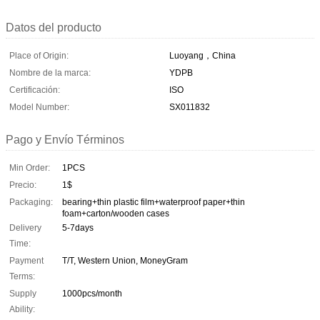
Datos del producto
Place of Origin:
Luoyang，China
Nombre de la marca:
YDPB
Certificación:
ISO
Model Number:
SX011832
Pago y Envío Términos
Min Order:
1PCS
Precio:
1$
Packaging:
bearing+thin plastic film+waterproof paper+thin
foam+carton/wooden cases
Delivery
5-7days
Time:
Payment
T/T, Western Union, MoneyGram
Terms:
Supply
1000pcs/month
Ability: