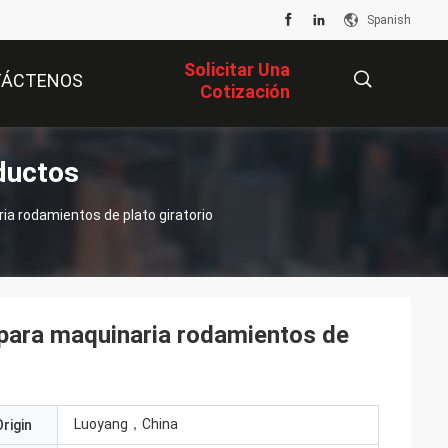
Spanish
Solicitar Una
TÁCTENOS
Cotización
ductos
描
a rodamientos de plato giratorio
述
para maquinaria rodamientos de
Luoyang，China
rigin