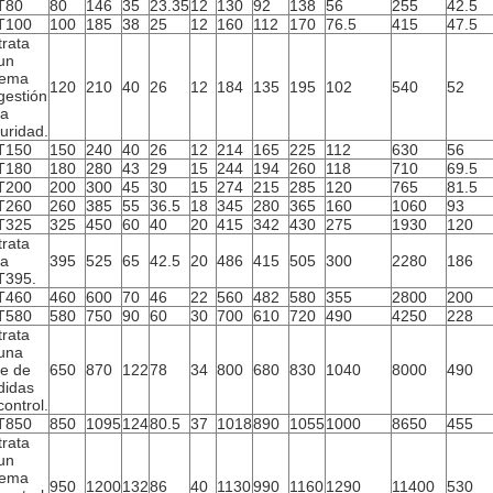
T80
80
146
35
23.35
12
130
92
138
56
255
42.5
T100
100
185
38
25
12
160
112
170
76.5
415
47.5
trata
un
tema
120
210
40
26
12
184
135
195
102
540
52
gestión
la
uridad.
T150
150
240
40
26
12
214
165
225
112
630
56
T180
180
280
43
29
15
244
194
260
118
710
69.5
T200
200
300
45
30
15
274
215
285
120
765
81.5
T260
260
385
55
36.5
18
345
280
365
160
1060
93
T325
325
450
60
40
20
415
342
430
275
1930
120
trata
la
395
525
65
42.5
20
486
415
505
300
2280
186
T395.
T460
460
600
70
46
22
560
482
580
355
2800
200
T580
580
750
90
60
30
700
610
720
490
4250
228
trata
una
ie de
650
870
122
78
34
800
680
830
1040
8000
490
didas
control.
T850
850
1095
124
80.5
37
1018
890
1055
1000
8650
455
trata
un
tema
950
1200
132
86
40
1130
990
1160
1290
11400
530