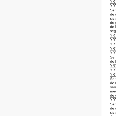
YR
YR
Se 
de 
sis
de 
de 
seg
YR
YR
YR
YR
YR
Se 
de 
YR
YR
YR
Se 
de 
ser
me
de 
YR
Se 
de 
sis