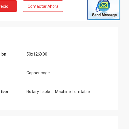
recio
Contactar Ahora
ion
50x126X30
Copper cage
Rotary Table 、Machine Turntable
ation