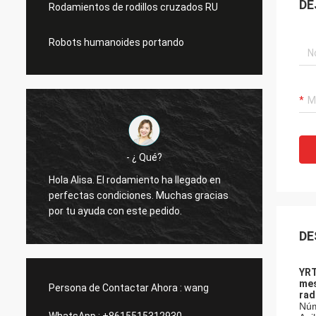
DE
Rodamientos de rodillos cruzados RU
Robots humanoides portando
- ¿ Qué?
Hola Alisa. El rodamiento ha llegado en
Hola A
perfectas condiciones. Muchas gracias
funcio
por tu ayuda con este pedido.
gracia
DE
YRT
mes
Persona de Contactar Ahora :
wang
rad
Núm