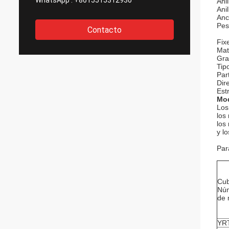
WhatsApp :
+8615515312930
Anil
Ani
Anc
Pes
Contacto
Fixe
Mat
Gra
Tip
Part
Dir
Est
Mod
Los
los
los
y l
Par
Cub
Nú
de 
YR