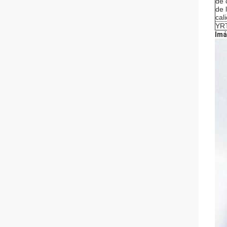
de 
de 
cal
YR
Imá