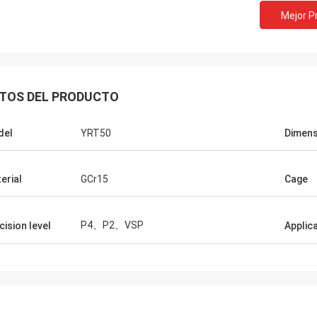
Mejor P
TOS DEL PRODUCTO
del
YRT50
Dimens
erial
GCr15
Cage
P4、P2、VSP
cision level
Applic