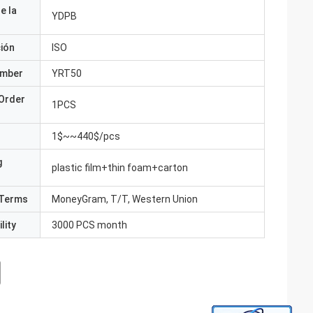
e la
YDPB
ción
ISO
umber
YRT50
Order
1PCS
1$~~440$/pcs
g
plastic film+thin foam+carton
Terms
MoneyGram, T/T, Western Union
lity
3000 PCS month