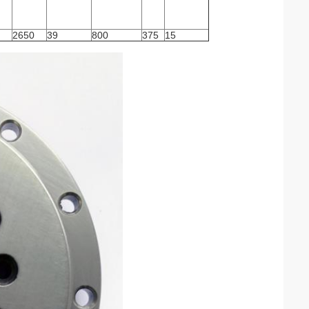
2650
39
800
375
15