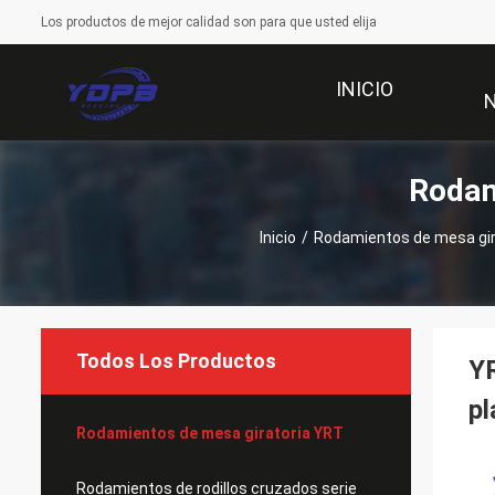
Los productos de mejor calidad son para que usted elija
INICIO
Rodam
Inicio
/
Rodamientos de mesa gir
Todos Los Productos
YR
pl
Rodamientos de mesa giratoria YRT
Rodamientos de rodillos cruzados serie