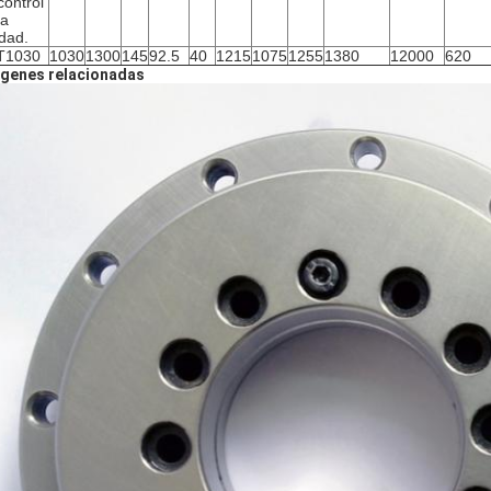
control
la
idad.
T1030
1030
1300
145
92.5
40
1215
1075
1255
1380
12000
620
genes relacionadas