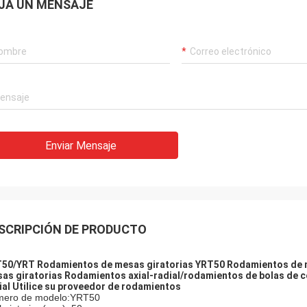
JA UN MENSAJE
Enviar Mensaje
Acebo
lisa: Ha sido ensamblado y está
nando sin problemas. Muchas
s
SCRIPCIÓN DE PRODUCTO
50/YRT Rodamientos de mesas giratorias YRT50 Rodamientos de 
as giratorias Rodamientos axial-radial/rodamientos de bolas de c
ial Utilice su proveedor de rodamientos
ero de modelo:YRT50