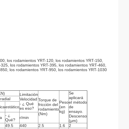
00, los rodamientos YRT-120, los rodamientos YRT-150,
-325, los rodamientos YRT-395, los rodamientos YRT-460,
850, los rodamientos YRT-950, los rodamientos YRT-1030
Se
KN)
Limitación
aplicará
radial
Velocidad
Torque de
Peso
el método
- ¿ Qué
fricción del
ica
estático
(en
de
es eso?
rodamiento
kg)
ensayo.
(Nm)
- ¿
Descenso
a
r/min
Qué?
(μm)
49.5
440
2.5
1.6
2