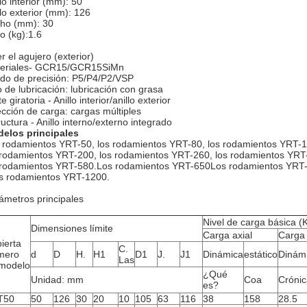
lo interior (mm): 50
llo exterior (mm): 126
ho (mm): 30
o (kg):1.6
r el agujero (exterior)
eriales- GCR15/GCR15SiMn
do de precisión: P5/P4/P2/VSP
o de lubricación: lubricación con grasa
e giratoria - Anillo interior/anillo exterior
ección de carga: cargas múltiples
ructura - Anillo interno/externo integrado
elos principales
 rodamientos YRT-50, los rodamientos YRT-80, los rodamientos YRT-1
 rodamientos YRT-200, los rodamientos YRT-260, los rodamientos YRT
 rodamientos YRT-580.Los rodamientos YRT-650Los rodamientos YRT-
os rodamientos YRT-1200.
ámetros principales
Nivel de carga básica (
Dimensiones límite
Carga axial
Carga 
ierta
C.
mero
d
D
H.
H1
D1
J.
J1
Dinámica
estático
Dinám
Las
modelo
¿Qué
Unidad: mm
Coa
Crónic
es?
T50
50
126
30
20
10
105
63
116
38
158
28.5