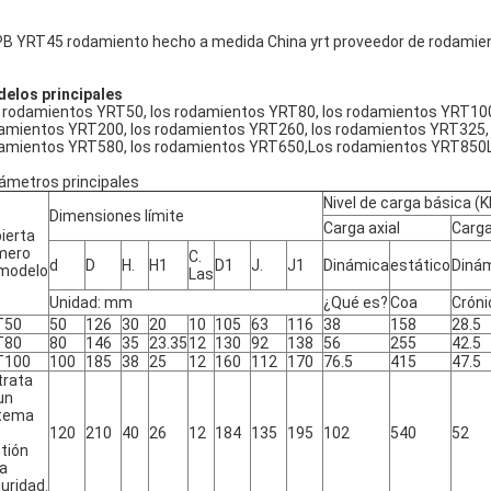
B YRT45 rodamiento hecho a medida China yrt proveedor de rodamien
elos principales
 rodamientos YRT50, los rodamientos YRT80, los rodamientos YRT100
amientos YRT200, los rodamientos YRT260, los rodamientos YRT325, 
amientos YRT580, los rodamientos YRT650,Los rodamientos YRT850
ámetros principales
Nivel de carga básica (K
Dimensiones límite
Carga axial
Carga
ierta
mero
C.
d
D
H.
H1
D1
J.
J1
Dinámica
estático
Diná
modelo
Las
Unidad: mm
¿Qué es?
Coa
Cróni
T50
50
126
30
20
10
105
63
116
38
158
28.5
T80
80
146
35
23.35
12
130
92
138
56
255
42.5
T100
100
185
38
25
12
160
112
170
76.5
415
47.5
trata
un
stema
120
210
40
26
12
184
135
195
102
540
52
tión
la
uridad.