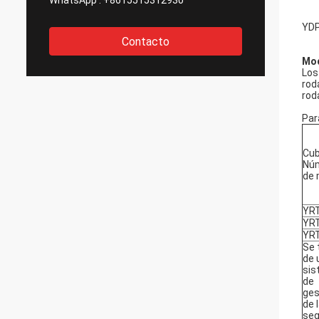
WhatsApp :
+8615515312930
YDP
Contacto
Mod
Los
rod
rod
Par
Cub
Nú
de 
YR
YR
YR
Se 
de 
si
de
ges
de 
seg