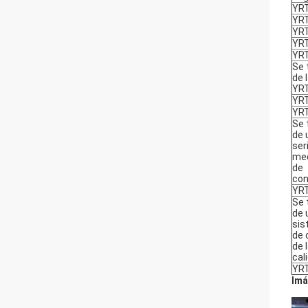
YR
YR
YR
YR
YR
Se 
de 
YR
YR
YR
Se 
de 
ser
me
de
con
YR
Se 
de 
si
de 
de 
cal
YR
Imá