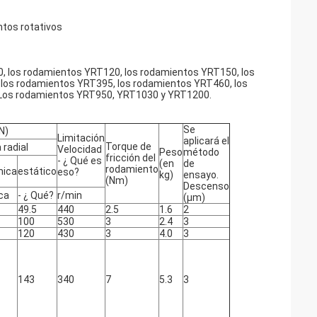
tos rotativos
, los rodamientos YRT120, los rodamientos YRT150, los
los rodamientos YRT395, los rodamientos YRT460, los
Los rodamientos YRT950, YRT1030 y YRT1200.
Se
N)
Limitación
aplicará el
Torque de
 radial
Velocidad
Peso
método
fricción del
- ¿ Qué es
(en
de
rodamiento
mica
estático
eso?
kg)
ensayo.
(Nm)
Descenso
ca
- ¿ Qué?
r/min
(μm)
49.5
440
2.5
1.6
2
100
530
3
2.4
3
120
430
3
4.0
3
143
340
7
5.3
3