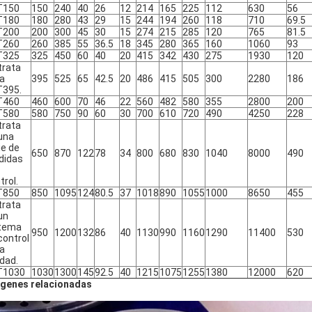
T150
150
240
40
26
12
214
165
225
112
630
56
T180
180
280
43
29
15
244
194
260
118
710
69.5
T200
200
300
45
30
15
274
215
285
120
765
81.5
T260
260
385
55
36.5
18
345
280
365
160
1060
93
T325
325
450
60
40
20
415
342
430
275
1930
120
trata
la
395
525
65
42.5
20
486
415
505
300
2280
186
T395.
T460
460
600
70
46
22
560
482
580
355
2800
200
T580
580
750
90
60
30
700
610
720
490
4250
228
trata
una
ie de
650
870
122
78
34
800
680
830
1040
8000
490
didas
trol.
T850
850
1095
124
80.5
37
1018
890
1055
1000
8650
455
trata
un
stema
950
1200
132
86
40
1130
990
1160
1290
11400
530
control
la
idad.
T1030
1030
1300
145
92.5
40
1215
1075
1255
1380
12000
620
genes relacionadas