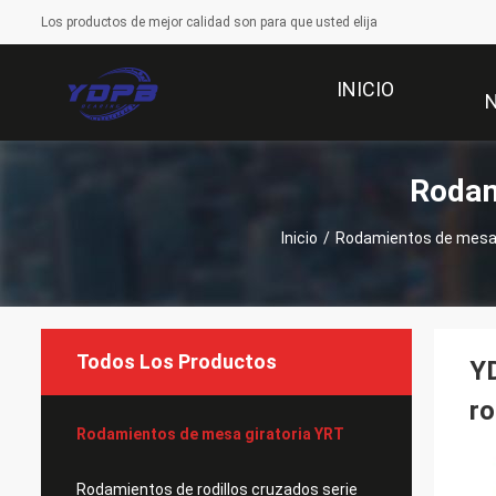
Los productos de mejor calidad son para que usted elija
INICIO
Rodam
Inicio
/
Rodamientos de mesa 
Todos Los Productos
YD
ro
Rodamientos de mesa giratoria YRT
Rodamientos de rodillos cruzados serie