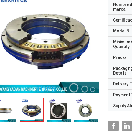
Nombre d
marca
Certifica
Model N
Minimum 
Quantity
Precio
Packagin
Details
Delivery 
Payment 
Supply Abi