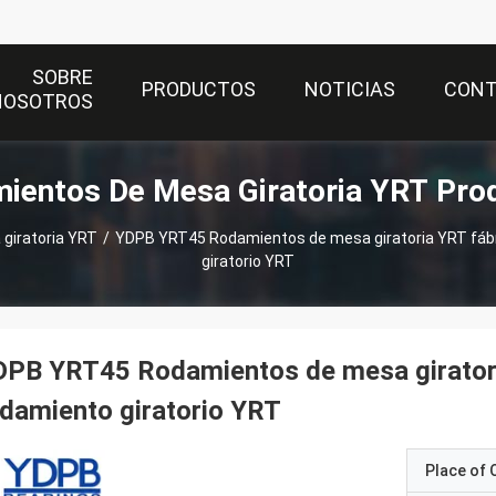
SOBRE
PRODUCTOS
NOTICIAS
CON
NOSOTROS
ientos De Mesa Giratoria YRT Pro
giratoria YRT
/
YDPB YRT45 Rodamientos de mesa giratoria YRT fábrica personalizada rodamiento
giratorio YRT
PB YRT45 Rodamientos de mesa giratori
damiento giratorio YRT
Place of O