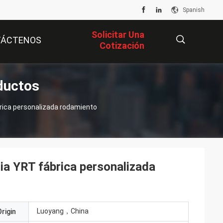
Spanish
Solicitar Una
TÁCTENOS
Cotización
ductos
描
述
a YRT fábrica personalizada
Luoyang，China
rigin