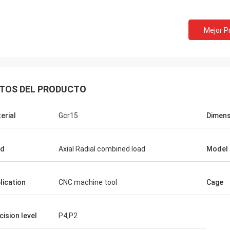
Mejor P
TOS DEL PRODUCTO
erial
Gcr15
Dimens
ad
Axial Radial combined load
Model
lication
CNC machine tool
Cage
cision level
P4,P2