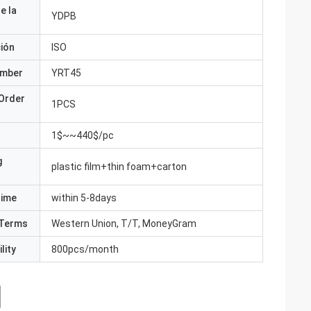
e la
YDPB
ción
ISO
umber
YRT45
Order
1PCS
1$~~440$/pc
g
plastic film+thin foam+carton
Time
within 5-8days
Terms
Western Union, T/T, MoneyGram
lity
800pcs/month