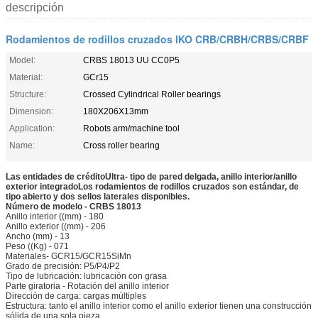
descripción
Rodamientos de rodillos cruzados IKO CRB/CRBH/CRBS/CRBF
Model:
CRBS 18013 UU CC0P5
Material:
GCr15
Structure:
Crossed Cylindrical Roller bearings
Dimension:
180X206X13mm
Application:
Robots arm/machine tool
Name:
Cross roller bearing
Las entidades de crédito
Ultra
- tipo de pared delgada, anillo interior/anillo
exterior integrado
Los rodamientos de rodillos cruzados son estándar, de
tipo abierto y dos sellos laterales disponibles.
Número de modelo - CRB
S 18013
Anillo interior ((mm) - 180
Anillo exterior ((mm) - 206
Ancho (mm) - 13
Peso ((Kg) - 071
Materiales- GCR15/GCR15SiMn
Grado de precisión: P5/P4/P2
Tipo de lubricación: lubricación con grasa
Parte giratoria - Rotación del anillo interior
Dirección de carga: cargas múltiples
Estructura: tanto el anillo interior como el anillo exterior tienen una construcción
sólida de una sola pieza.