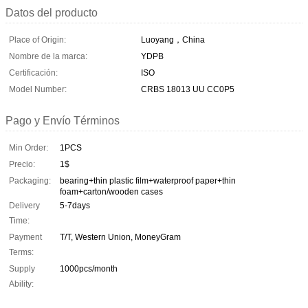
Datos del producto
Place of Origin:
Luoyang，China
Nombre de la marca:
YDPB
Certificación:
ISO
Model Number:
CRBS 18013 UU CC0P5
Pago y Envío Términos
Min Order:
1PCS
Precio:
1$
Packaging:
bearing+thin plastic film+waterproof paper+thin
foam+carton/wooden cases
Delivery
5-7days
Time:
Payment
T/T, Western Union, MoneyGram
Terms:
Supply
1000pcs/month
Ability: