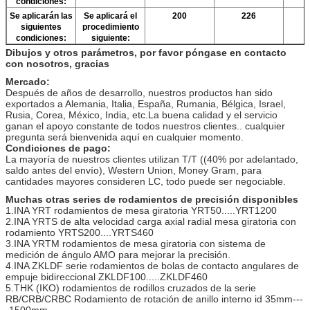
condiciones:
Se aplicarán las
Se aplicará el
200
226
siguientes
procedimiento
condiciones:
siguiente:
Dibujos y otros parámetros, por favor póngase en contacto
con nosotros, gracias
Mercado:
Después de años de desarrollo, nuestros productos han sido
exportados a Alemania, Italia, España, Rumania, Bélgica, Israel,
Rusia, Corea, México, India, etc.La buena calidad y el servicio
ganan el apoyo constante de todos nuestros clientes.. cualquier
pregunta será bienvenida aquí en cualquier momento.
Condiciones de pago:
La mayoría de nuestros clientes utilizan T/T ((40% por adelantado,
saldo antes del envío), Western Union, Money Gram, para
cantidades mayores consideren LC, todo puede ser negociable.
Muchas otras series de rodamientos de precisión disponibles
1.INA YRT rodamientos de mesa giratoria YRT50.....YRT1200
2.INA YRTS de alta velocidad carga axial radial mesa giratoria con
rodamiento YRTS200....YRTS460
3.INA YRTM rodamientos de mesa giratoria con sistema de
medición de ángulo AMO para mejorar la precisión.
4.INA ZKLDF serie rodamientos de bolas de contacto angulares de
empuje bidireccional ZKLDF100.....ZKLDF460
5.THK (IKO) rodamientos de rodillos cruzados de la serie
RB/CRB/CRBC Rodamiento de rotación de anillo interno id 35mm---