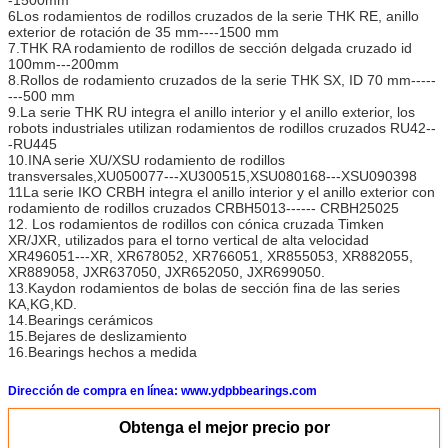
-1500mm
6Los rodamientos de rodillos cruzados de la serie THK RE, anillo
exterior de rotación de 35 mm----1500 mm
7.THK RA rodamiento de rodillos de sección delgada cruzado id
100mm---200mm
8.Rollos de rodamiento cruzados de la serie THK SX, ID 70 mm-----
---500 mm
9.La serie THK RU integra el anillo interior y el anillo exterior, los
robots industriales utilizan rodamientos de rodillos cruzados RU42--
-RU445
10.INA serie XU/XSU rodamiento de rodillos
transversales,XU050077---XU300515,XSU080168---XSU090398
11La serie IKO CRBH integra el anillo interior y el anillo exterior con
rodamiento de rodillos cruzados CRBH5013------ CRBH25025
12. Los rodamientos de rodillos con cónica cruzada Timken
XR/JXR, utilizados para el torno vertical de alta velocidad
XR496051---XR, XR678052, XR766051, XR855053, XR882055,
XR889058, JXR637050, JXR652050, JXR699050.
13.Kaydon rodamientos de bolas de sección fina de las series
KA,KG,KD.
14.Bearings cerámicos
15.Bejares de deslizamiento
16.Bearings hechos a medida
Dirección de compra en línea: www.ydpbbearings.com
Obtenga el mejor precio por