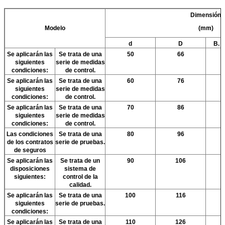
Dimensión
Modelo
(mm)
d
D
B. E
Se aplicarán las
Se trata de una
50
66
siguientes
serie de medidas
condiciones:
de control.
Se aplicarán las
Se trata de una
60
76
siguientes
serie de medidas
condiciones:
de control.
Se aplicarán las
Se trata de una
70
86
siguientes
serie de medidas
condiciones:
de control.
Las condiciones
Se trata de una
80
96
de los contratos
serie de pruebas.
de seguros
Se aplicarán las
Se trata de un
90
106
disposiciones
sistema de
siguientes:
control de la
calidad.
Se aplicarán las
Se trata de una
100
116
siguientes
serie de pruebas.
condiciones:
Se aplicarán las
Se trata de una
110
126