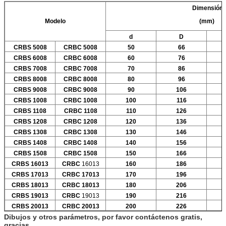
Dimensión
Modelo
(mm)
d
D
CRBS 5008
CRBC 5008
50
66
CRBS 6008
CRBC 6008
60
76
CRBS 7008
CRBC 7008
70
86
CRBS 8008
CRBC 8008
80
96
CRBS 9008
CRBC 9008
90
106
CRBS 1008
CRBC 1008
100
116
CRBS 1108
CRBC 1108
110
126
CRBS 1208
CRBC 1208
120
136
CRBS 1308
CRBC 1308
130
146
CRBS 1408
CRBC 1408
140
156
CRBS 1508
CRBC 1508
150
166
CRBS 16013
CRBC
16013
160
186
CRBS 17013
CRBC 17013
170
196
CRBS 18013
CRBC 18013
180
206
CRBS 19013
CRBC
19013
190
216
CRBS 20013
CRBC 20013
200
226
Dibujos y otros parámetros, por favor contáctenos gratis,
gracias