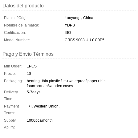
Datos del producto
Place of Origin:
Luoyang，China
Nombre de la marca:
YDPB
Certificación:
ISO
Model Number:
CRBS 9008 UU CC0P5
Pago y Envío Términos
Min Order:
1PCS
Precio:
1$
Packaging:
bearing+thin plastic film+waterproof paper+thin
foam+carton/wooden cases
Delivery
5-7days
Time:
Payment
T/T, Western Union,
Terms:
Supply
1000pcs/month
Ability: