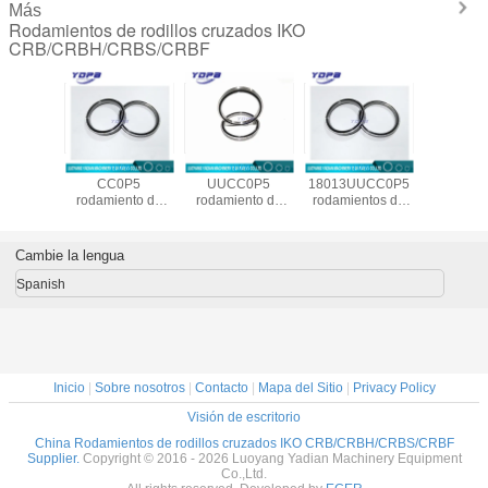
Más
Rodamientos de rodillos cruzados IKO
CRB/CRBH/CRBS/CRBF
ento de
CRBS 1008 UU
CRBS 1108
CRBS
CRBS 13
ilíndricos
CC0P5
UUCC0P5
18013UUCC0P5
CC0
os para
rodamiento de
rodamiento de
rodamientos de
proveedo
dustrial
rodillos cruzados
rodillos cilíndricos
giro de rodillos
rodamien
108 UU
de manipulador
cruzados para
cruzados
rodillos ci
P5,
fabricado en
robot industrial
fabricados en
cruzad
Cambie la lengua
26X8mm
China100X116X8mm
110X126X8mm
China
Chi
180X206X13mm
130X14
Spanish
Inicio
|
Sobre nosotros
|
Contacto
|
Mapa del Sitio
|
Privacy Policy
Visión de escritorio
China Rodamientos de rodillos cruzados IKO CRB/CRBH/CRBS/CRBF
Supplier.
Copyright © 2016 - 2026 Luoyang Yadian Machinery Equipment
Co.,Ltd.