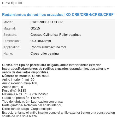
descripción
Rodamientos de rodillos cruzados IKO CRB/CRBH/CRBS/CRBF
Model:
CRBS 9008 UU CC0P5
Material:
GCr15
Structure:
Crossed Cylindrical Roller bearings
Dimension:
90X106X8mm
Application:
Robots arm/machine tool
Name:
Cross roller bearing
CRBS
Ultra
Tipo de pared ultra delgada, anillo interior/anillo exterior
integrados
Rodamientos de rodillos cruzados estándar iko, tipo abierto y
sellos de dos lados disponibles.
Número de modelo- CRB
S 9008
Anillo interior (mm)- 90
Anillo exterior (mm)- 106
Ancho (mm)- 8
Peso (Kg)- 0.135
Materiales- GCR15/GCR15SiMn
Grado de precisión- P5/P4/P2
Tipo de lubricación- Lubricación con grasa
Parte giratoria- Rotación del anillo interior
Dirección de carga- Carga múltiple
Estructura- tanto el anillo interior como el anillo exterior tienen una construcción
sólida de una sola pieza