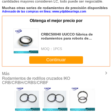
cantidades mayores consideren LC, todo puede ser negociable.
Muchas otras series de rodamientos de precisión disponibles
Adresado de las compras en línea: www.ydpbbearings.com
Obtenga el mejor precio por
CRBC50040 UUCCO fábrica de
rodamientos para robots de
China 500x600x40mm
MOQ：
1PCS
Continuar
Más
Rodamientos de rodillos cruzados IKO
CRB/CRBH/CRBS/CRBF
ento de
CRBS 1008 UU
CRBS 9008 UU
CRBS 1108
CRBS 13