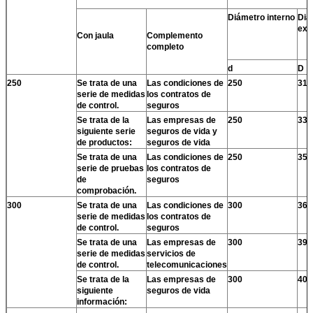
Diámetro interno
Diá
ext
Con jaula
Complemento
completo
d
D
250
Se trata de una
Las condiciones de
250
310
serie de medidas
los contratos de
de control.
seguros
Se trata de la
Las empresas de
250
330
siguiente serie
seguros de vida y
de productos:
seguros de vida
Se trata de una
Las condiciones de
250
355
serie de pruebas
los contratos de
de
seguros
comprobación.
300
Se trata de una
Las condiciones de
300
360
serie de medidas
los contratos de
de control.
seguros
Se trata de una
Las empresas de
300
395
serie de medidas
servicios de
de control.
telecomunicaciones
Se trata de la
Las empresas de
300
405
siguiente
seguros de vida
información: