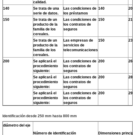
calidad.
140
Se trata de una
Las condiciones de
140
200
serie de datos.
los préstamos
150
Se trata de un
Las condiciones de
150
210
producto de la
los contratos de
familia de los
seguros
cereales.
Se trata de un
Las empresas de
150
230
producto de la
servicios de
familia de los
telecomunicaciones
cereales.
200
Se aplicará el
Las condiciones de
200
260
procedimiento
los contratos de
siguiente:
seguros
Se aplicará el
Las condiciones de
200
280
procedimiento
los contratos de
siguiente:
seguros
Se aplicará el
Las condiciones de
200
295
procedimiento
los contratos de
siguiente:
seguros
Identificación desde 250 mm hasta 800 mm
diámetro del eje
Número de identificación
Dimensiones princip