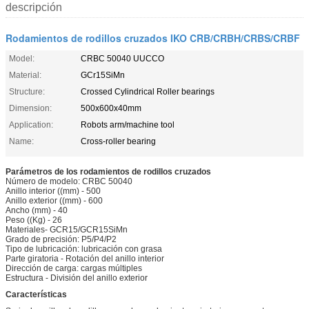
descripción
Rodamientos de rodillos cruzados IKO CRB/CRBH/CRBS/CRBF
Model:
CRBC 50040 UUCCO
Material:
GCr15SiMn
Structure:
Crossed Cylindrical Roller bearings
Dimension:
500x600x40mm
Application:
Robots arm/machine tool
Name:
Cross-roller bearing
Parámetros de los rodamientos de rodillos cruzados
Número de modelo: CRBC 50040
Anillo interior ((mm) - 500
Anillo exterior ((mm) - 600
Ancho (mm) - 40
Peso ((Kg) - 26
Materiales- GCR15/GCR15SiMn
Grado de precisión: P5/P4/P2
Tipo de lubricación: lubricación con grasa
Parte giratoria - Rotación del anillo interior
Dirección de carga: cargas múltiples
Estructura - División del anillo exterior
Características