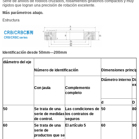
Serie de anillos de rodillos cruzados, rodamientos giratorios compactos y muy
rígidos que logran una precisión de rotación excelente.
Más parámetros abajo.
Estructura
Identificación desde 50mm---200mm
diámetro del eje
Número de identificación
Dimensiones princip
Diámetro interno
Diá
ext
Con jaula
Complemento
completo
d
D
50
Se trata de una
Las condiciones de
50
80
serie de medidas
los contratos de
de control.
seguros
60
Se trata de una
El artículo 5
60
90
serie de
productos que se