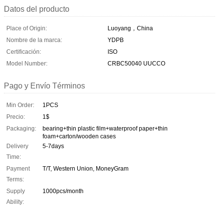
Datos del producto
Place of Origin:
Luoyang，China
Nombre de la marca:
YDPB
Certificación:
ISO
Model Number:
CRBC50040 UUCCO
Pago y Envío Términos
Min Order:
1PCS
Precio:
1$
Packaging:
bearing+thin plastic film+waterproof paper+thin
foam+carton/wooden cases
Delivery
5-7days
Time:
Payment
T/T, Western Union, MoneyGram
Terms:
Supply
1000pcs/month
Ability: