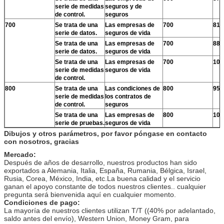
serie de medidas
seguros y de
de control.
seguros
700
Se trata de una
Las empresas de
700
815
serie de datos.
seguros de vida
Se trata de una
Las empresas de
700
880
serie de datos.
seguros de vida
Se trata de una
Las empresas de
700
102
serie de medidas
seguros de vida
de control.
800
Se trata de una
Las condiciones de
800
950
serie de medidas
los contratos de
de control.
seguros
Se trata de una
Las empresas de
800
103
serie de pruebas.
seguros de vida
Dibujos y otros parámetros, por favor póngase en contacto
con nosotros, gracias
Mercado:
Después de años de desarrollo, nuestros productos han sido
exportados a Alemania, Italia, España, Rumania, Bélgica, Israel,
Rusia, Corea, México, India, etc.La buena calidad y el servicio
ganan el apoyo constante de todos nuestros clientes.. cualquier
pregunta será bienvenida aquí en cualquier momento.
Condiciones de pago:
La mayoría de nuestros clientes utilizan T/T ((40% por adelantado,
saldo antes del envío), Western Union, Money Gram, para