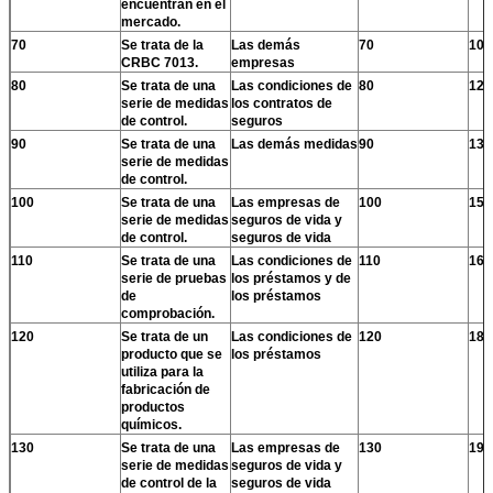
encuentran en el
mercado.
70
Se trata de la
Las demás
70
100
CRBC 7013.
empresas
80
Se trata de una
Las condiciones de
80
120
serie de medidas
los contratos de
de control.
seguros
90
Se trata de una
Las demás medidas
90
130
serie de medidas
de control.
100
Se trata de una
Las empresas de
100
150
serie de medidas
seguros de vida y
de control.
seguros de vida
110
Se trata de una
Las condiciones de
110
160
serie de pruebas
los préstamos y de
de
los préstamos
comprobación.
120
Se trata de un
Las condiciones de
120
180
producto que se
los préstamos
utiliza para la
fabricación de
productos
químicos.
130
Se trata de una
Las empresas de
130
190
serie de medidas
seguros de vida y
de control de la
seguros de vida