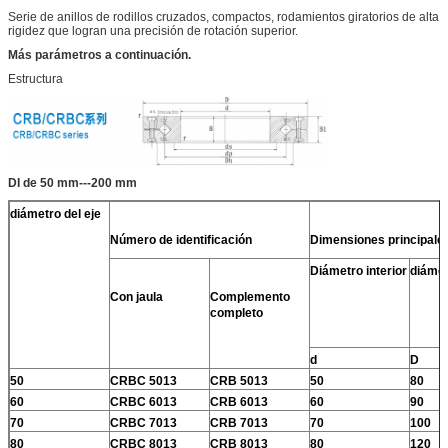
Serie de anillos de rodillos cruzados, compactos, rodamientos giratorios de alta
rigidez que logran una precisión de rotación superior.
Más parámetros a continuación.
Estructura
DI de 50 mm---200 mm
diámetro del eje
Número de identificación
Dimensiones principale
Diámetro interior
diámet
Con jaula
Complemento
completo
d
D
50
CRBC 5013
CRB 5013
50
80
60
CRBC 6013
CRB 6013
60
90
70
CRBC 7013
CRB 7013
70
100
80
CRBC 8013
CRB 8013
80
120