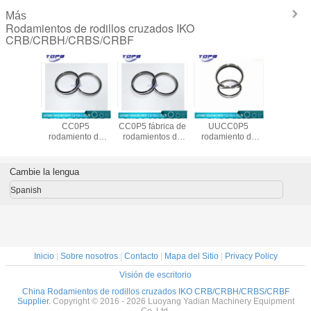
Más
Rodamientos de rodillos cruzados IKO
CRB/CRBH/CRBS/CRBF
ento de
CRBS 1008 UU
CRBS 9008 UU
CRBS 1108
CRBS 13
ilíndricos
CC0P5
CC0P5 fábrica de
UUCC0P5
CC0
os para
rodamiento de
rodamientos de
rodamiento de
proveedo
dustrial
rodillos cruzados
rodillos cruzados
rodillos cilíndricos
rodamien
108 UU
de manipulador
de china
cruzados para
rodillos ci
P5,
fabricado en
90X106X8mm
robot industrial
cruzad
Cambie la lengua
26X8mm
China100X116X8mm
110X126X8mm
Chi
130X14
Spanish
Inicio
|
Sobre nosotros
|
Contacto
|
Mapa del Sitio
|
Privacy Policy
Visión de escritorio
China Rodamientos de rodillos cruzados IKO CRB/CRBH/CRBS/CRBF
Supplier.
Copyright © 2016 - 2026 Luoyang Yadian Machinery Equipment
Co.,Ltd.