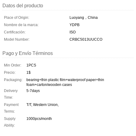
Datos del producto
Place of Origin:
Luoyang，China
Nombre de la marca:
YDPB
Certificación:
ISO
Model Number:
CRBC5013UUCCO
Pago y Envío Términos
Min Order:
1PCS
Precio:
1$
Packaging:
bearing+thin plastic film+waterproof paper+thin
foam+carton/wooden cases
Delivery
5-7days
Time:
Payment
T/T, Western Union,
Terms:
Supply
1000pcs/month
Ability: