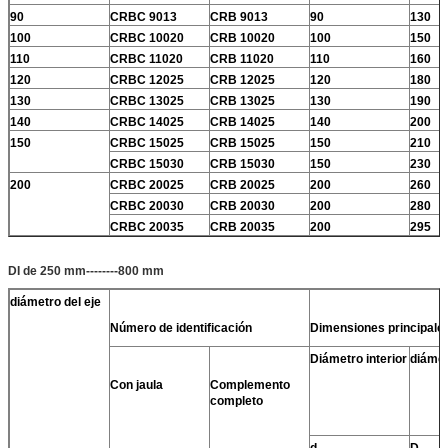
90
CRBC 9013
CRB 9013
90
130
100
CRBC 10020
CRB 10020
100
150
110
CRBC 11020
CRB 11020
110
160
120
CRBC 12025
CRB 12025
120
180
130
CRBC 13025
CRB 13025
130
190
140
CRBC 14025
CRB 14025
140
200
150
CRBC 15025
CRB 15025
150
210
CRBC 15030
CRB 15030
150
230
200
CRBC 20025
CRB 20025
200
260
CRBC 20030
CRB 20030
200
280
CRBC 20035
CRB 20035
200
295
DI de 250 mm--------800 mm
diámetro del eje
Número de identificación
Dimensiones principale
Diámetro interior
diámet
Con jaula
Complemento
completo
d
D