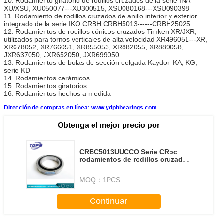
10. Rodamiento giratorio de rodillos cruzados de la serie INA
XU/XSU, XU050077---XU300515, XSU080168---XSU090398
11. Rodamiento de rodillos cruzados de anillo interior y exterior
integrado de la serie IKO CRBH CRBH5013------CRBH25025
12. Rodamientos de rodillos cónicos cruzados Timken XR/JXR,
utilizados para tornos verticales de alta velocidad XR496051---XR,
XR678052, XR766051, XR855053, XR882055, XR889058,
JXR637050, JXR652050, JXR699050.
13. Rodamientos de bolas de sección delgada Kaydon KA, KG,
serie KD.
14. Rodamientos cerámicos
15. Rodamientos giratorios
16. Rodamientos hechos a medida
Dirección de compras en línea: www.ydpbbearings.com
Obtenga el mejor precio por
CRBC5013UUCCO Serie CRbc
rodamientos de rodillos cruzados
fabricantes China 50X80X13mm
MOQ：
1PCS
Continuar