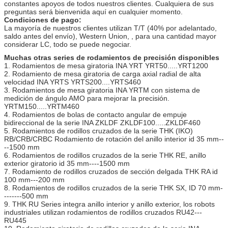
constantes apoyos de todos nuestros clientes. Cualquiera de sus
preguntas será bienvenida aquí en cualquier momento.
Condiciones de pago:
La mayoría de nuestros clientes utilizan T/T (40% por adelantado,
saldo antes del envío), Western Union, , para una cantidad mayor
considerar LC, todo se puede negociar.
Muchas otras series de rodamientos de precisión disponibles
1. Rodamientos de mesa giratoria INA YRT YRT50.....YRT1200
2. Rodamiento de mesa giratoria de carga axial radial de alta
velocidad INA YRTS YRTS200....YRTS460
3. Rodamientos de mesa giratoria INA YRTM con sistema de
medición de ángulo AMO para mejorar la precisión.
YRTM150.....YRTM460
4. Rodamientos de bolas de contacto angular de empuje
bidireccional de la serie INA ZKLDF ZKLDF100.....ZKLDF460
5. Rodamientos de rodillos cruzados de la serie THK (IKO)
RB/CRB/CRBC Rodamiento de rotación del anillo interior id 35 mm--
--1500 mm
6. Rodamientos de rodillos cruzados de la serie THK RE, anillo
exterior giratorio id 35 mm----1500 mm
7. Rodamiento de rodillos cruzados de sección delgada THK RA id
100 mm---200 mm
8. Rodamientos de rodillos cruzados de la serie THK SX, ID 70 mm-
-------500 mm
9. THK RU Series integra anillo interior y anillo exterior, los robots
industriales utilizan rodamientos de rodillos cruzados RU42---
RU445