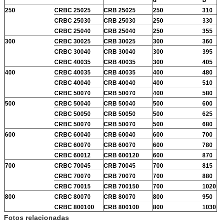
250
CRBC 25025
CRB 25025
250
310
CRBC 25030
CRB 25030
250
330
CRBC 25040
CRB 25040
250
355
300
CRBC 30025
CRB 30025
300
360
CRBC 30040
CRB 30040
300
395
CRBC 40035
CRB 40035
300
405
400
CRBC 40035
CRB 40035
400
480
CRBC 40040
CRB 40040
400
510
CRBC 50070
CRB 50070
400
580
500
CRBC 50040
CRB 50040
500
600
CRBC 50050
CRB 50050
500
625
CRBC 50070
CRB 50070
500
680
600
CRBC 60040
CRB 60040
600
700
CRBC 60070
CRB 60070
600
780
CRBC 60012
CRB 600120
600
870
700
CRBC 70045
CRB 70045
700
815
CRBC 70070
CRB 70070
700
880
CRBC 70015
CRB 700150
700
1020
800
CRBC 80070
CRB 80070
800
950
CRBC 800100
CRB 800100
800
1030
Fotos relacionadas