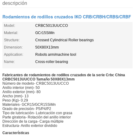
descripción
Rodamientos de rodillos cruzados IKO CRB/CRBH/CRBS/CRBF
Model:
CRBC5013UUCCO
Material:
GCr15SiMn
Structure:
Crossed Cylindrical Roller bearings
Dimension:
50X80X13mm
Application:
Robots arm/machine tool
Name:
Cross-roller bearing
Fabricantes de rodamientos de rodillos cruzados de la serie Crbc China
CRBC5013UUCCO Tamaño 50X80X13mm
Número de modelo- CRBC5013UUCCO
Anillo interior (mm)- 50
Anillo exterior (mm)- 80
Ancho (mm)- 13
Peso (Kg)- 0.29
Materiales- GCR15/GCR15SiMn
Grado de precisión- P5/P4/P2
Tipo de lubricación- Lubricación con grasa
Parte giratoria- Rotación del anillo interior
Dirección de la carga- Carga múltiple
Estructura- Anillo exterior dividido
Características