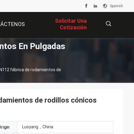
Spanish
Solicitar Una
TÁCTENOS
Cotización
ntos En Pulgadas
描
112 fábrica de rodamientos de
述
mientos de rodillos cónicos
Luoyang，China
rigin