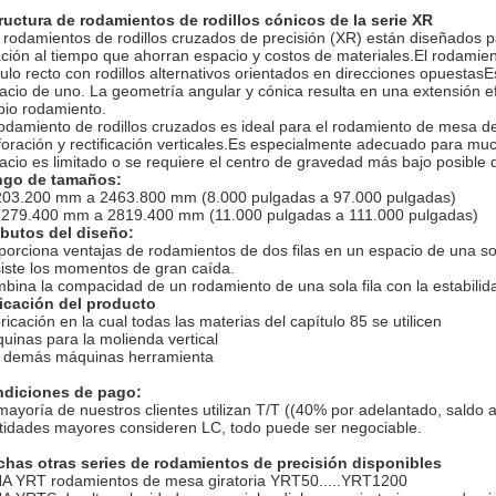
ructura de rodamientos de rodillos cónicos de la serie XR
 rodamientos de rodillos cruzados de precisión (XR) están diseñados par
ación al tiempo que ahorran espacio y costos de materiales.El rodamien
ulo recto con rodillos alternativos orientados en direcciones opuestasE
acio de uno. La geometría angular y cónica resulta en una extensión e
pio rodamiento.
rodamiento de rodillos cruzados es ideal para el rodamiento de mesa d
foración y rectificación verticales.Es especialmente adecuado para muc
acio es limitado o se requiere el centro de gravedad más bajo posible 
go de tamaños:
203.200 mm a 2463.800 mm (8.000 pulgadas a 97.000 pulgadas)
279.400 mm a 2819.400 mm (11.000 pulgadas a 111.000 pulgadas)
ibutos del diseño:
porciona ventajas de rodamientos de dos filas en un espacio de una sola
iste los momentos de gran caída.
bina la compacidad de un rodamiento de una sola fila con la estabilid
icación del producto
ricación en la cual todas las materias del capítulo 85 se utilicen
uinas para la molienda vertical
 demás máquinas herramienta
diciones de pago:
mayoría de nuestros clientes utilizan T/T ((40% por adelantado, saldo
tidades mayores consideren LC, todo puede ser negociable.
has otras series de rodamientos de precisión disponibles
NA YRT rodamientos de mesa giratoria YRT50.....YRT1200