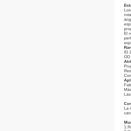
Est
Los
rot
áng
esp
pro
El 
per
esp
Ran
ID 
OD 
Atr
Pro
Res
Com
Apl
Fab
Máq
Las
Con
La 
can
Muc
1.I