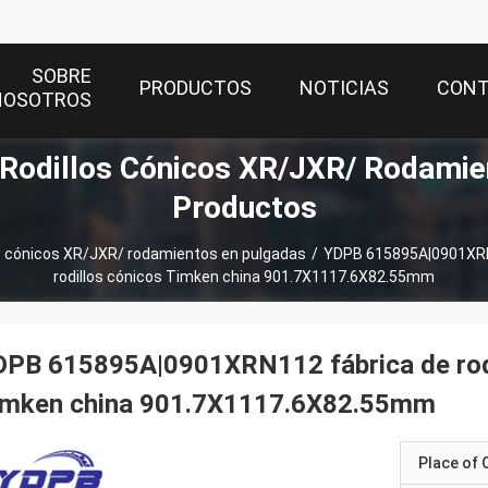
SOBRE
PRODUCTOS
NOTICIAS
CON
NOSOTROS
Rodillos Cónicos XR/JXR/ Rodamie
Productos
s cónicos XR/JXR/ rodamientos en pulgadas
/
YDPB 615895A|0901XRN
rodillos cónicos Timken china 901.7X1117.6X82.55mm
DPB 615895A|0901XRN112 fábrica de roda
imken china 901.7X1117.6X82.55mm
Place of O