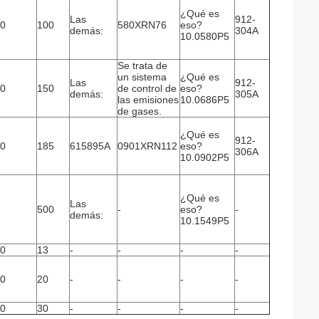
¿Qué es
Las
912-
0
100
580XRN76
eso?
demás:
304A
10.0580P5
Se trata de
un sistema
¿Qué es
Las
912-
0
150
de control de
eso?
demás:
305A
las emisiones
10.0686P5
de gases.
¿Qué es
912-
0
185
615895A
0901XRN112
eso?
306A
10.0902P5
¿Qué es
Las
500
-
eso?
-
demás:
10.1549P5
0
13
-
-
-
-
0
20
-
-
-
-
0
30
-
-
-
-