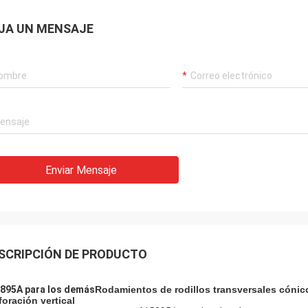
JA UN MENSAJE
Acebo
Enviar Mensaje
lisa: Ha sido ensamblado y está
nando sin problemas. Muchas
s
SCRIPCIÓN DE PRODUCTO
895A para los demás
Rodamientos de rodillos transversales cónic
foración vertical