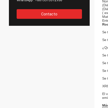
WhatsApp :
+8615515312930
Núm
(Di
(Di
( e
Contacto
Mat
Ent
Rod
Se 
Se 
¿Qu
Se 
Se 
Se 
Se 
XR8
El 
emi
Más