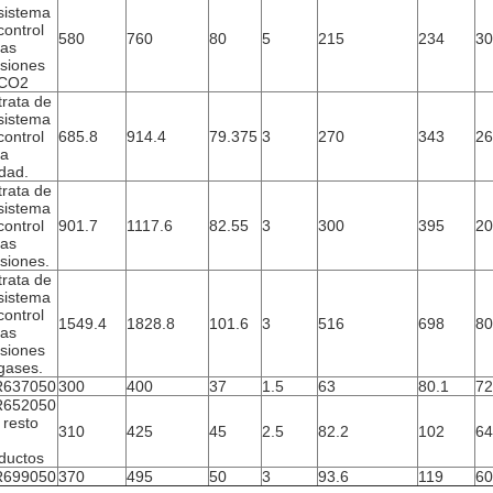
sistema
control
580
760
80
5
215
234
30
las
siones
 CO2
trata de
sistema
control
685.8
914.4
79.375
3
270
343
26
la
idad.
trata de
sistema
control
901.7
1117.6
82.55
3
300
395
20
las
siones.
trata de
sistema
control
1549.4
1828.8
101.6
3
516
698
80
las
siones
gases.
R637050
300
400
37
1.5
63
80.1
72
R652050
l resto
310
425
45
2.5
82.2
102
64
ductos
R699050
370
495
50
3
93.6
119
60