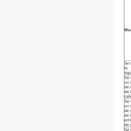
Mo
Se 
la
sig
Se 
un 
de 
de 
cal
Se 
un 
de 
de 
emi
de 
Se 