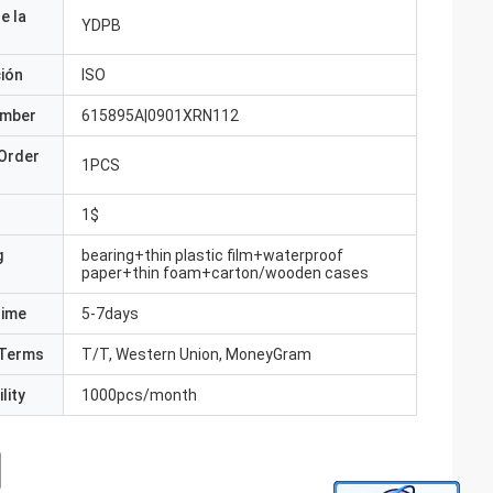
e la
YDPB
ción
ISO
umber
615895A|0901XRN112
Order
1PCS
1$
g
bearing+thin plastic film+waterproof
paper+thin foam+carton/wooden cases
Time
5-7days
Terms
T/T, Western Union, MoneyGram
lity
1000pcs/month