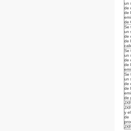
un 
de 
de 
emi
de
Se 
un 
de 
de 
cal
Se 
un 
de 
de 
emi
Se 
un 
de 
de 
emi
de 
JX
JX
y e
de
pro
JX