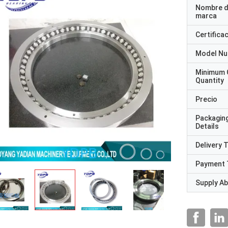
Nombre d
marca
Certifica
Model N
Minimum 
Quantity
Precio
Packagin
Details
Delivery 
Payment 
Supply Abi