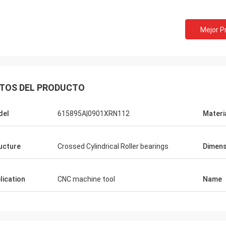
Mejor P
TOS DEL PRODUCTO
del
615895A|0901XRN112
Materi
ucture
Crossed Cylindrical Roller bearings
Dimens
lication
CNC machine tool
Name