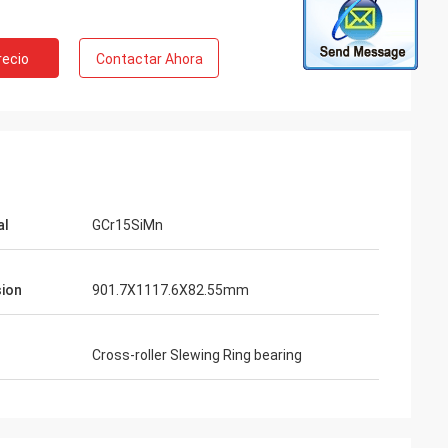
recio
Contactar Ahora
al
GCr15SiMn
ion
901.7X1117.6X82.55mm
Cross-roller Slewing Ring bearing