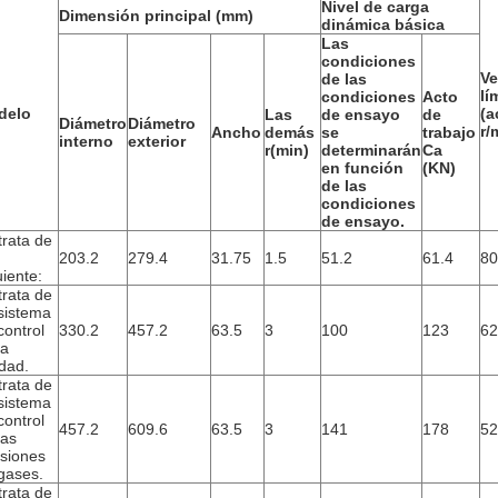
Nivel de carga
Dimensión principal (mm)
dinámica básica
Las
condiciones
Ve
de las
lí
condiciones
Acto
delo
(a
Las
de ensayo
de
Diámetro
Diámetro
r/
Ancho
demás
se
trabajo
interno
exterior
r(min)
determinarán
Ca
en función
(KN)
de las
condiciones
de ensayo.
trata de
203.2
279.4
31.75
1.5
51.2
61.4
80
uiente:
trata de
sistema
control
330.2
457.2
63.5
3
100
123
62
la
idad.
trata de
sistema
control
457.2
609.6
63.5
3
141
178
52
las
siones
gases.
trata de