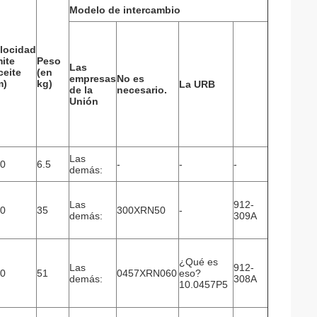
Modelo de intercambio
locidad
mite
Peso
Las
ceite
(en
empresas
No es
m)
kg)
La URB
de la
necesario.
Unión
Las
0
6.5
-
-
-
demás:
Las
912-
0
35
300XRN50
-
demás:
309A
¿Qué es
Las
912-
0
51
0457XRN060
eso?
demás:
308A
10.0457P5