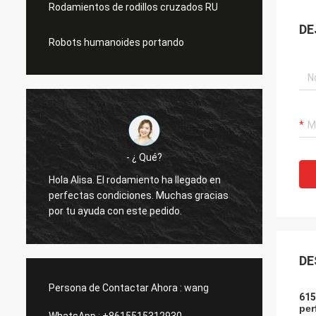
Rodamientos de rodillos cruzados RU
DE
Robots humanoides portando
- ¿ Qué?
Hola Alisa. El rodamiento ha llegado en
Hola A
perfectas condiciones. Muchas gracias
funcio
por tu ayuda con este pedido.
gracia
DE
Persona de Contactar Ahora :
wang
615
per