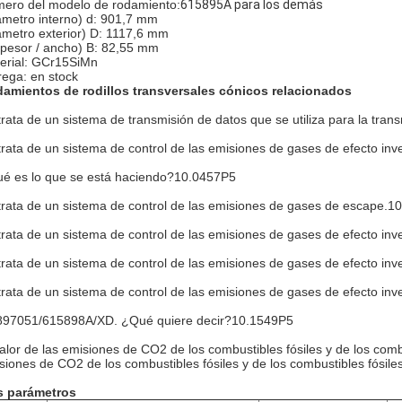
ero del modelo de rodamiento:
615895A para los demás
ámetro interno) d: 901,7 mm
ámetro exterior) D: 1117,6 mm
spesor / ancho) B: 82,55 mm
erial: GCr15SiMn
rega: en stock
amientos de rodillos transversales cónicos relacionados
trata de un sistema de transmisión de datos que se utiliza para la tran
trata de un sistema de control de las emisiones de gases de efecto inv
é es lo que se está haciendo?10.0457P5
trata de un sistema de control de las emisiones de gases de escape.1
trata de un sistema de control de las emisiones de gases de efecto i
trata de un sistema de control de las emisiones de gases de efecto i
trata de un sistema de control de las emisiones de gases de efecto i
97051/615898A/XD. ¿Qué quiere decir?10.1549P5
valor de las emisiones de CO2 de los combustibles fósiles y de los combu
siones de CO2 de los combustibles fósiles y de los combustibles fósiles
 parámetros