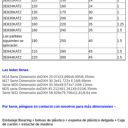
3E822KAT2
110
150
24
1
3E824KAT2
120
160
24
1
3E826KAT2
130
175
30
1
3E830KAT2
150
200
30
1
3E832KAT2
160
220
35
1.25
3E836KAT2
180
240
35
1.5
Las partidas
siguientes se
190
250
40
1.5
aplicarán:
3E842KAT2
210
280
45
1.5
3E844KAT2
220
300
45
1.5
Las bolas llenas
M14 Serie Dimensión dxDXH 25.07x33.896x6.095/6.35mm
M17 Serie Dimensión dxDXH 30.3x41.722x 6.16/6.68mm
Serie M20 Dimensión dxDXH 35.56x49.073x7.24/8.13mm
M25 serie Dimensión dxDXH 45.212X61.341X9.015/6.35mm
Serie M32 Dimensión dxDXH 58.928x79.756x11.81/8.64 mm
Por favor, póngase en contacto con nosotros para más dimensiones ~
Embalaje:Bearing + bolsas de plástico + espuma de plástico delgada + Caja
de cartón + estuche de madera