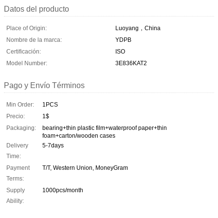
Datos del producto
Place of Origin:
Luoyang，China
Nombre de la marca:
YDPB
Certificación:
ISO
Model Number:
3E836KAT2
Pago y Envío Términos
Min Order:
1PCS
Precio:
1$
Packaging:
bearing+thin plastic film+waterproof paper+thin
foam+carton/wooden cases
Delivery
5-7days
Time:
Payment
T/T, Western Union, MoneyGram
Terms:
Supply
1000pcs/month
Ability: