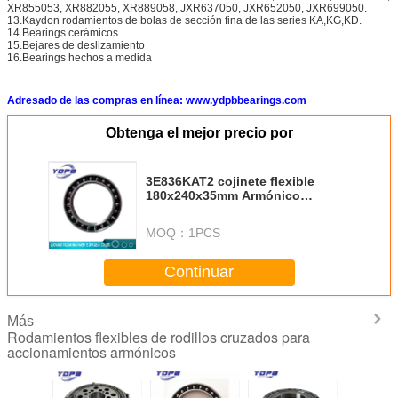
XR855053, XR882055, XR889058, JXR637050, JXR652050, JXR699050.
13.Kaydon rodamientos de bolas de sección fina de las series KA,KG,KD.
14.Bearings cerámicos
15.Bejares de deslizamiento
16.Bearings hechos a medida
Adresado de las compras en línea: www.ydpbbearings.com
Obtenga el mejor precio por
3E836KAT2 cojinete flexible
180x240x35mm Armónico
personalizado cojinete de
cabezal divisor
MOQ：
1PCS
Continuar
Más
Rodamientos flexibles de rodillos cruzados para
accionamientos armónicos