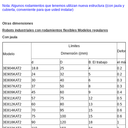
Nota: Algunos rodamientos que tenemos utilizan nueva estructura ((con jaula y
cubierta, conveniente para que usted instalar)
Otras dimensiones
Robots industriales con rodamientos flexibles Modelos regulares
Con jaula
Límites
Defor
Dimensión ((mm)
Modelo
d
D
B. El trabajo
el máx
3E904KAT2
18.8
25
4
0.2
3E905KAT2
24
32
5
0.2
3E806KAT2
30
40
6
0.3
3E907KAT2
37
50
8
0.3
3E809KAT2
45
60
9
0.4
3E911KAT2
57
75
12
0.5
3E812KAT2
60
80
13
0.5
3E814KAT2
70
95
15
0.6
3E815KAT2
75
100
15
0.6
3E818KAT2
90
120
18
1