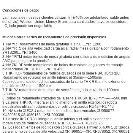
Condiciones de pago:
La mayoría de nuestros clientes utilizan T/T ((40% por adelantado, saldo antes
del envío), Western Union, Money Gram, para cantidades mayores consideren
LC, todo puede ser negociable.
Muchas otras series de rodamientos de precisión disponibles
1.INA YRT rodamientos de mesa giratoria YRT50.....YRT1200
2.INA YRTS de alta velocidad carga axial radial mesa giratoria con rodamiento
YRTS200....YRTS460
3.INA YRTM rodamientos de mesa giratoria con sistema de medición de ángulo
AMO para mejorar la precisión.
4.INA ZKLDF serie rodamientos de bolas de contacto angulares de empuje
bidireccional ZKLDF100.....ZKLDF460
5.THK (IKO) rodamientos de rodillos cruzados de la serie RB/CRB/CRBC
Rodamiento de rotación de anillo interno id 35mm----1500mm
6Los rodamientos de rodillos cruzados de la serie THK RE, anillo exterior de
rotación de 35 mm----1500 mm
7.THK RA rodamiento de rodillos de sección delgada cruzado id 100mm--
-200mm
8.Rollos de rodamiento cruzados de la serie THK SX, ID 70 mm--------500 mm
9.La serie THK RU integra el anillo interior y el anillo exterior, los robots
industriales utilizan rodamientos de rodillos cruzados RU42---RU445
10.INA serie XU/XSU rodamiento de rodillos transversales,XU050077---
XU300515,XSU080168---XSU090398
11La serie IKO CRBH integra el anillo interior y el anillo exterior con
rodamiento de rodillos cruzados CRBH5013------ CRBH25025
12. Los rodamientos de rodillos con cónica cruzada Timken XR/JXR, utilizados
para el torno vertical de alta velocidad XR496051---XR, XR678052, XR766051,