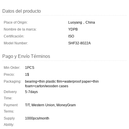
Datos del producto
Place of Origin:
Luoyang，China
Nombre de la marca:
YDPB
Certificación:
ISO
Model Number:
SHF32-8022A
Pago y Envío Términos
Min Order:
1PCS
Precio:
1$
Packaging:
bearing+thin plastic film+waterproof paper+thin
foam+carton/wooden cases
Delivery
5-7days
Time:
Payment
T/T, Western Union, MoneyGram
Terms:
Supply
1000pcs/month
Ability: