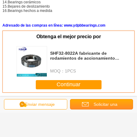
14.Bearings cerámicos
15.Bejares de deslizamiento
16.Bearings hechos a medida
Adresado de las compras en línea: www.ydpbbearings.com
Obtenga el mejor precio por
SHF32-8022A fabricante de
rodamientos de accionamiento
de reducción de China
88x142x24.4mm proveedores de
MOQ：
1PCS
rodamientos de robots
Continuar
Más
Enviar mensaje
Solicitar una
Rodamientos flexibles de rodillos cruzados para
accionamientos armónicos
cotización