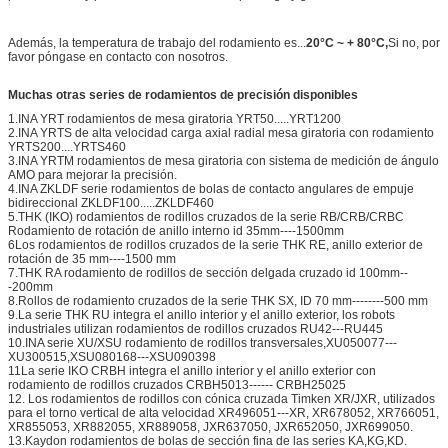
Además, la temperatura de trabajo del rodamiento es...
20°C ~ + 80°C,
Si no, por
favor póngase en contacto con nosotros.
Muchas otras series de rodamientos de precisión disponibles
1.INA YRT rodamientos de mesa giratoria YRT50.....YRT1200
2.INA YRTS de alta velocidad carga axial radial mesa giratoria con rodamiento
YRTS200....YRTS460
3.INA YRTM rodamientos de mesa giratoria con sistema de medición de ángulo
AMO para mejorar la precisión.
4.INA ZKLDF serie rodamientos de bolas de contacto angulares de empuje
bidireccional ZKLDF100.....ZKLDF460
5.THK (IKO) rodamientos de rodillos cruzados de la serie RB/CRB/CRBC
Rodamiento de rotación de anillo interno id 35mm----1500mm
6Los rodamientos de rodillos cruzados de la serie THK RE, anillo exterior de
rotación de 35 mm----1500 mm
7.THK RA rodamiento de rodillos de sección delgada cruzado id 100mm--
-200mm
8.Rollos de rodamiento cruzados de la serie THK SX, ID 70 mm--------500 mm
9.La serie THK RU integra el anillo interior y el anillo exterior, los robots
industriales utilizan rodamientos de rodillos cruzados RU42---RU445
10.INA serie XU/XSU rodamiento de rodillos transversales,XU050077---
XU300515,XSU080168---XSU090398
11La serie IKO CRBH integra el anillo interior y el anillo exterior con
rodamiento de rodillos cruzados CRBH5013------ CRBH25025
12. Los rodamientos de rodillos con cónica cruzada Timken XR/JXR, utilizados
para el torno vertical de alta velocidad XR496051---XR, XR678052, XR766051,
XR855053, XR882055, XR889058, JXR637050, JXR652050, JXR699050.
13.Kaydon rodamientos de bolas de sección fina de las series KA,KG,KD.