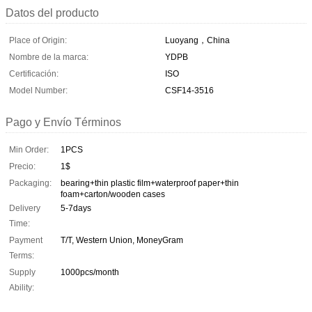
Datos del producto
Place of Origin:
Luoyang，China
Nombre de la marca:
YDPB
Certificación:
ISO
Model Number:
CSF14-3516
Pago y Envío Términos
Min Order:
1PCS
Precio:
1$
Packaging:
bearing+thin plastic film+waterproof paper+thin
foam+carton/wooden cases
Delivery
5-7days
Time:
Payment
T/T, Western Union, MoneyGram
Terms:
Supply
1000pcs/month
Ability: