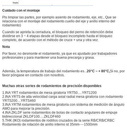
Cuidado con el montaje
Pls limpiar las partes, por ejemplo asiento de rodamiento, eje, etc., Que se
relaciona con el montaje del rodamiento.cuello del eje y anillo interno del
rodamiento)
Cuando se aprieta la cerradura, el bloqueo del perno de retención debe
dividirse en 3 ~ 4 etapas desde el bloqueo incompleto hasta el bloqueo
completo, de acuerdo con el método de cruce + una y otra vez.
Nota
Por favor, no desmonte el rodamiento, ya que es ajustado por trabajadores
profesionales y para mantener una buena precarga y grasa.
Además, la temperatura de trabajo del rodamiento es...
20°C ~ + 80°C,
Si no, por
favor póngase en contacto con nosotros.
Muchas otras series de rodamientos de precisión disponibles
1.INA YRT rodamientos de mesa giratoria YRT50.....YRT1200
2.INA YRTS de alta velocidad carga axial radial mesa giratoria con rodamiento
YRTS200....YRTS460
3.INA YRTM rodamientos de mesa giratoria con sistema de medición de ángulo
AMO para mejorar la precisión.
4.INA ZKLDF serie rodamientos de bolas de contacto angulares de empuje
bidireccional ZKLDF100.....ZKLDF460
5.THK (IKO) rodamientos de rodillos cruzados de la serie RB/CRB/CRBC
Rodamiento de rotación de anillo interno id 35mm----1500mm