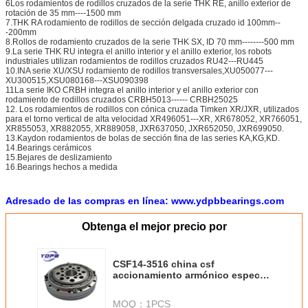
6Los rodamientos de rodillos cruzados de la serie THK RE, anillo exterior de
rotación de 35 mm----1500 mm
7.THK RA rodamiento de rodillos de sección delgada cruzado id 100mm--
-200mm
8.Rollos de rodamiento cruzados de la serie THK SX, ID 70 mm--------500 mm
9.La serie THK RU integra el anillo interior y el anillo exterior, los robots
industriales utilizan rodamientos de rodillos cruzados RU42---RU445
10.INA serie XU/XSU rodamiento de rodillos transversales,XU050077---
XU300515,XSU080168---XSU090398
11La serie IKO CRBH integra el anillo interior y el anillo exterior con
rodamiento de rodillos cruzados CRBH5013------ CRBH25025
12. Los rodamientos de rodillos con cónica cruzada Timken XR/JXR, utilizados
para el torno vertical de alta velocidad XR496051---XR, XR678052, XR766051,
XR855053, XR882055, XR889058, JXR637050, JXR652050, JXR699050.
13.Kaydon rodamientos de bolas de sección fina de las series KA,KG,KD.
14.Bearings cerámicos
15.Bejares de deslizamiento
16.Bearings hechos a medida
Adresado de las compras en línea: www.ydpbbearings.com
Obtenga el mejor precio por
CSF14-3516 china csf
accionamiento armónico especial
para robot proveedores
9X55X16.5mm
MOQ：
1PCS