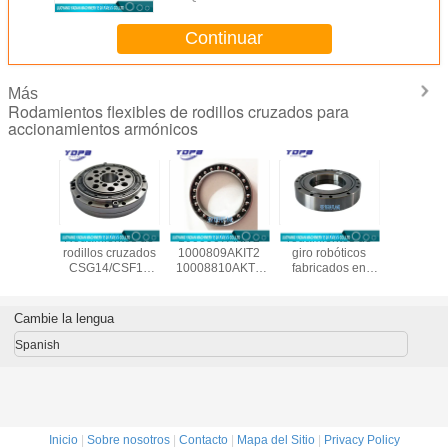
Continuar
Más
Rodamientos flexibles de rodillos cruzados para
accionamientos armónicos
ntos de
Rodamientos de
1000907AKIT2
rodamientos de
CSF20-
ilíndricos
rodillos cruzados
1000809AKIT2
giro robóticos
fabrican
os CSF-
CSG14/CSF14
10008810AKT2
fabricados en
rodamien
50 para
para reductor de
1000912AKT2
China SHF50-
reductor a
dustriales
accionamiento
Rodamientos
12031A
de Ch
c Drive,
armónico
flexibles para
14x70x1
Cambie la lengua
nsión
9x55x16.5mm,
accionamiento
7x31mm
rodamientos para
armónico, sección
Spanish
robots
delgada
industriales,
Rodamientos
proveedor de
elásticos
China
Inicio
|
Sobre nosotros
|
Contacto
|
Mapa del Sitio
|
Privacy Policy